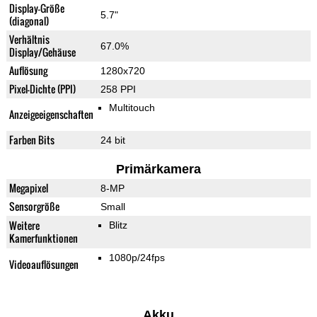
Display-Größe
5.7"
(diagonal)
Verhältnis
67.0%
Display/Gehäuse
Auflösung
1280x720
Pixel-Dichte (PPI)
258 PPI
Multitouch
Anzeigeeigenschaften
Farben Bits
24 bit
Primärkamera
Megapixel
8-MP
Sensorgröße
Small
Weitere
Blitz
Kamerfunktionen
1080p/24fps
Videoauflösungen
Akku