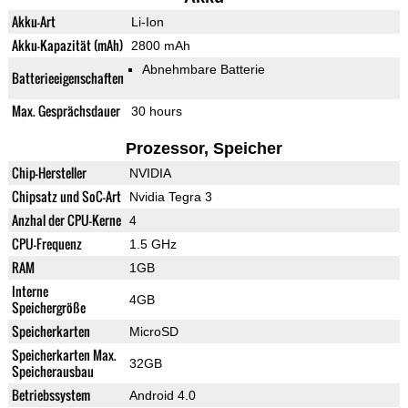
Akku-Art
Li-Ion
Akku-Kapazität (mAh)
2800 mAh
Abnehmbare Batterie
Batterieeigenschaften
Max. Gesprächsdauer
30 hours
Prozessor, Speicher
Chip-Hersteller
NVIDIA
Chipsatz und SoC-Art
Nvidia Tegra 3
Anzhal der CPU-Kerne
4
CPU-Frequenz
1.5 GHz
RAM
1GB
Interne
4GB
Speichergröße
Speicherkarten
MicroSD
Speicherkarten Max.
32GB
Speicherausbau
Betriebssystem
Android 4.0