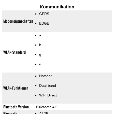
Kommunikation
GPRS
Modemeigenschaften
EDGE
a
b
WLAN-Standard
g
n
Hotspot
Dual-band
WLAN-Funktionen
WiFi Direct
Bluetooth Version
Bluetooth 4.0
Bluetooth-
A2DP