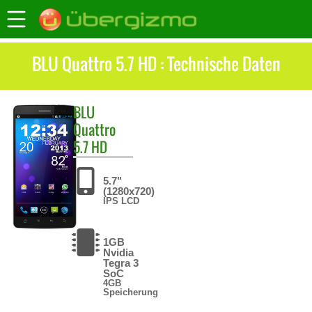
BLU Quattro 5.7 HD : Technische Daten
BLU
Quattro
5.7 HD
5.7"
(1280x720)
IPS LCD
1GB
Nvidia
Tegra 3
SoC
4GB
Speicherung