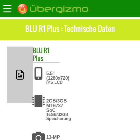
BLU R1 Plus : Technische Daten
BLU
R1
Plus
5.5"
(1280x720)
IPS LCD
2GB/3GB
MT6737
SoC
16GB/32GB
Speicherung
13-MP