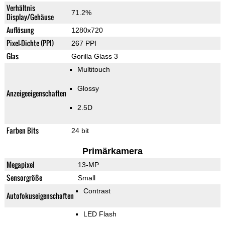
Verhältnis
71.2%
Display/Gehäuse
Auflösung
1280x720
Pixel-Dichte (PPI)
267 PPI
Glas
Gorilla Glass 3
Multitouch
Glossy
Anzeigeeigenschaften
2.5D
Farben Bits
24 bit
Primärkamera
Megapixel
13-MP
Sensorgröße
Small
Contrast
Autofokuseigenschaften
LED Flash