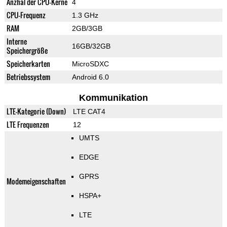
Anzhal der CPU-Kerne
4
CPU-Frequenz
1.3 GHz
RAM
2GB/3GB
Interne
16GB/32GB
Speichergröße
Speicherkarten
MicroSDXC
Betriebssystem
Android 6.0
Kommunikation
LTE-Kategorie (Down)
LTE CAT4
LTE Frequenzen
12
UMTS
EDGE
GPRS
Modemeigenschaften
HSPA+
LTE