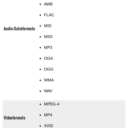
AWB
FLAC
MID
Audio-Dateiformate
MIDI
MP3
OGA
OGG
WMA
WAV
MPEG-4
MP4
Videoformate
XVID