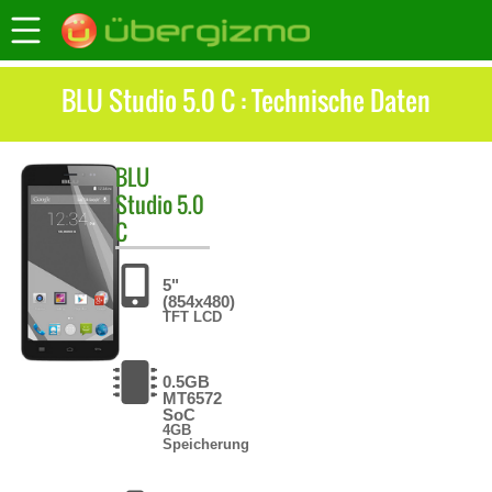
BLU Studio 5.0 C : Technische Daten
BLU
Studio 5.0
C
5"
(854x480)
TFT LCD
0.5GB
MT6572
SoC
4GB
Speicherung