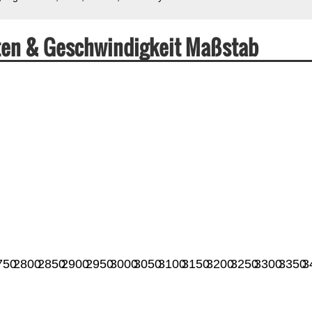
aten & Geschwindigkeit Maßstab
750
2800
2850
2900
2950
3000
3050
3100
3150
3200
3250
3300
3350
3