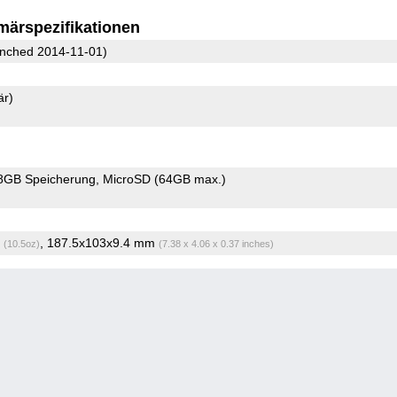
märspezifikationen
nched 2014-11-01)
är)
8GB Speicherung
MicroSD (64GB max.)
g
, 187.5x103x9.4 mm
(10.5oz)
(7.38 x 4.06 x 0.37 inches)