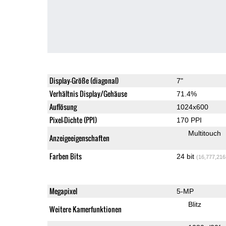
Display-Größe (diagonal)
7"
Verhältnis Display/Gehäuse
71.4%
Auflösung
1024x600
Pixel-Dichte (PPI)
170 PPI
Multitouch
Anzeigeeigenschaften
Farben Bits
24 bit
(16,777,216
Megapixel
5-MP
Blitz
Weitere Kamerfunktionen