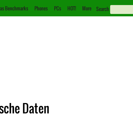
as Benchmarks
Phones
PCs
HOT!
More
Search
ische Daten