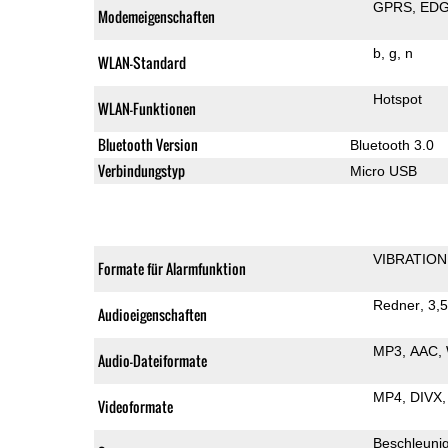
GPRS
ED
Modemeigenschaften
b
g
n
WLAN-Standard
Hotspot
WLAN-Funktionen
Bluetooth Version
Bluetooth 3.0
Verbindungstyp
Micro USB
VIBRATION
Formate für Alarmfunktion
Redner
3,
Audioeigenschaften
MP3
AAC
Audio-Dateiformate
MP4
DIVX
Videoformate
Beschleuni