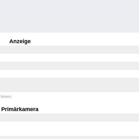
Anzeige
 farben)
Primärkamera