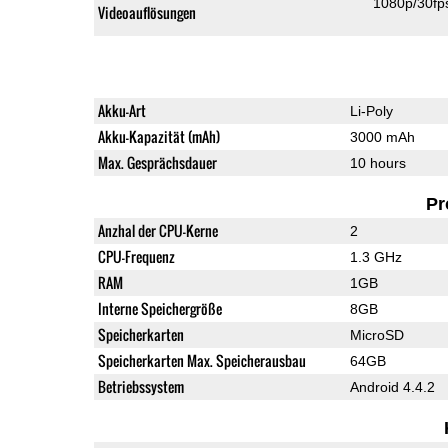
1080p/30fp
Videoauflösungen
Akku-Art
Li-Poly
Akku-Kapazität (mAh)
3000 mAh
Max. Gesprächsdauer
10 hours
Pr
Anzhal der CPU-Kerne
2
CPU-Frequenz
1.3 GHz
RAM
1GB
Interne Speichergröße
8GB
Speicherkarten
MicroSD
Speicherkarten Max. Speicherausbau
64GB
Betriebssystem
Android 4.4.2