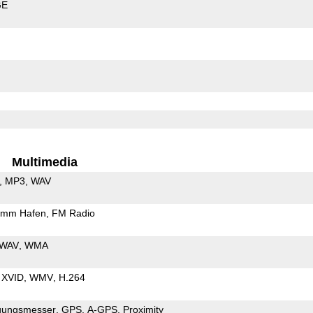
GE
Multimedia
MP3
WAV
5mm Hafen
FM Radio
WAV
WMA
XVID
WMV
H.264
gungsmesser
GPS
A-GPS
Proximity