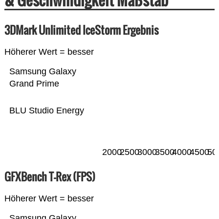
3DMark Unlimited IceStorm Ergebnis
Höherer Wert = besser
Samsung Galaxy
Grand Prime
BLU Studio Energy
2000
2500
3000
3500
4000
4500
50
GFXBench T-Rex (FPS)
Höherer Wert = besser
Samsung Galaxy