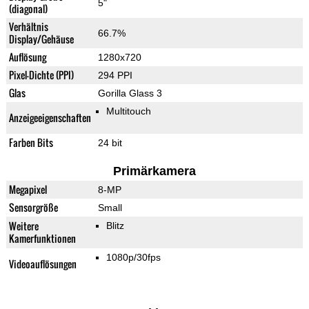
5"
(diagonal)
Verhältnis
66.7%
Display/Gehäuse
Auflösung
1280x720
Pixel-Dichte (PPI)
294 PPI
Glas
Gorilla Glass 3
Multitouch
Anzeigeeigenschaften
Farben Bits
24 bit
Primärkamera
Megapixel
8-MP
Sensorgröße
Small
Weitere
Blitz
Kamerfunktionen
1080p/30fps
Videoauflösungen