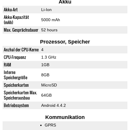
Akku
Akku-Art
Li-Ion
Akku-Kapazität
5000 mAh
(mAh)
Max. Gesprächsdauer
52 hours
Prozessor, Speicher
Anzhal der CPU-Kerne
4
CPU-Frequenz
1.3 GHz
RAM
1GB
Interne
8GB
Speichergröße
Speicherkarten
MicroSD
Speicherkarten Max.
64GB
Speicherausbau
Betriebssystem
Android 4.4.2
Kommunikation
GPRS