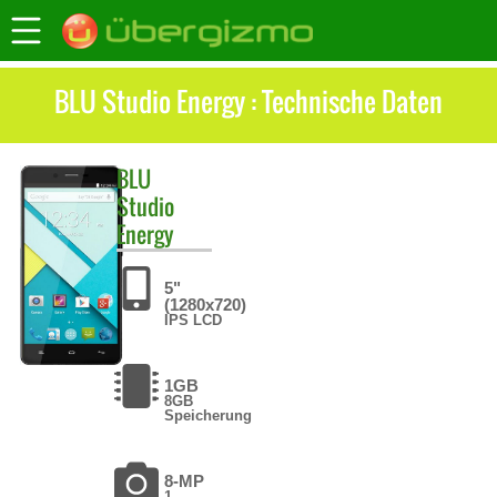
BLU Studio Energy : Technische Daten
BLU
Studio
Energy
5"
(1280x720)
IPS LCD
1GB
8GB
Speicherung
8-MP
1