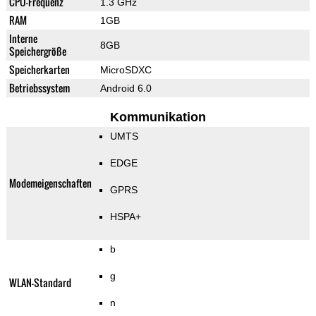
CPU-Frequenz
1.3 GHz
RAM
1GB
Interne
8GB
Speichergröße
Speicherkarten
MicroSDXC
Betriebssystem
Android 6.0
Kommunikation
UMTS
EDGE
Modemeigenschaften
GPRS
HSPA+
b
g
WLAN-Standard
n