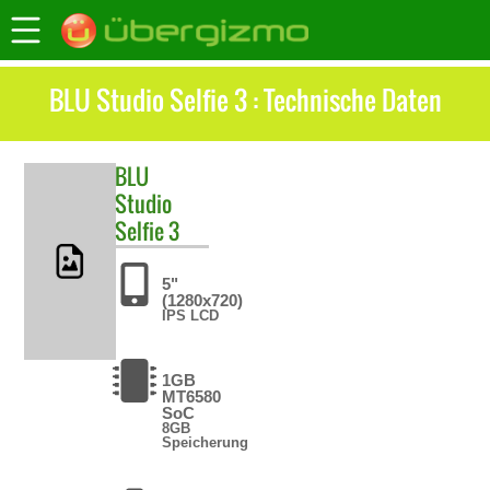
BLU Studio Selfie 3 : Technische Daten
BLU
Studio
Selfie 3
5"
(1280x720)
IPS LCD
1GB
MT6580
SoC
8GB
Speicherung