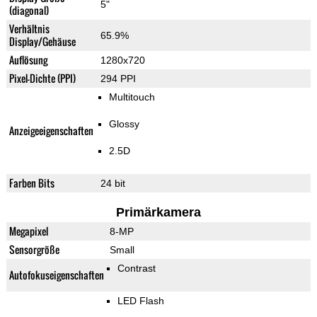
5"
(diagonal)
Verhältnis
65.9%
Display/Gehäuse
Auflösung
1280x720
Pixel-Dichte (PPI)
294 PPI
Multitouch
Glossy
Anzeigeeigenschaften
2.5D
Farben Bits
24 bit
Primärkamera
Megapixel
8-MP
Sensorgröße
Small
Contrast
Autofokuseigenschaften
LED Flash