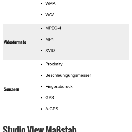
WMA
WAV
MPEG-4
MP4
Videoformate
XVID
Proximity
Beschleunigungsmesser
Fingerabdruck
Sensoren
GPS
A-GPS
Studio View Maßstab