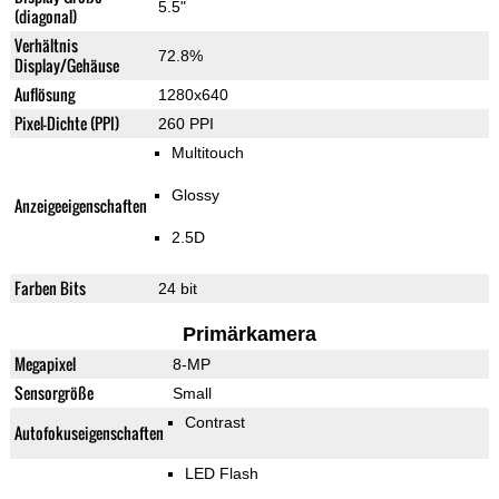
5.5"
(diagonal)
Verhältnis
72.8%
Display/Gehäuse
Auflösung
1280x640
Pixel-Dichte (PPI)
260 PPI
Multitouch
Glossy
Anzeigeeigenschaften
2.5D
Farben Bits
24 bit
Primärkamera
Megapixel
8-MP
Sensorgröße
Small
Contrast
Autofokuseigenschaften
LED Flash