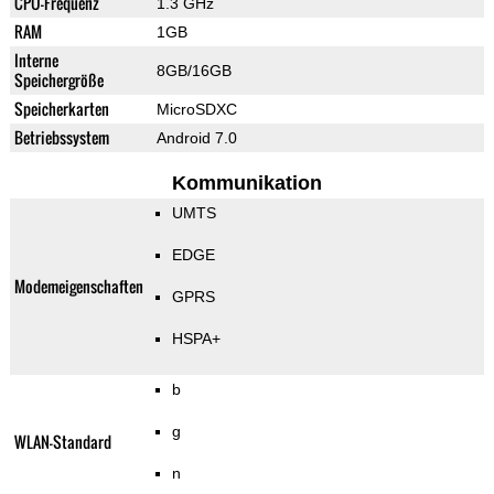
CPU-Frequenz
1.3 GHz
RAM
1GB
Interne
8GB/16GB
Speichergröße
Speicherkarten
MicroSDXC
Betriebssystem
Android 7.0
Kommunikation
UMTS
EDGE
Modemeigenschaften
GPRS
HSPA+
b
g
WLAN-Standard
n