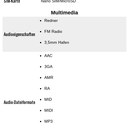
SIM-Karte
Nano SIM/MicroSD
Multimedia
Redner
FM Radio
Audioeigenschaften
3,5mm Hafen
AAC
3GA
AMR
RA
MID
Audio-Dateiformate
MIDI
MP3