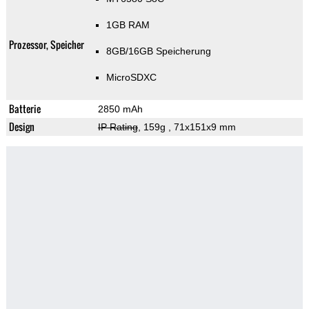
1GB RAM
Prozessor, Speicher
8GB/16GB Speicherung
MicroSDXC
Batterie
2850 mAh
Design
IP Rating
, 159g
, 71x151x9 mm