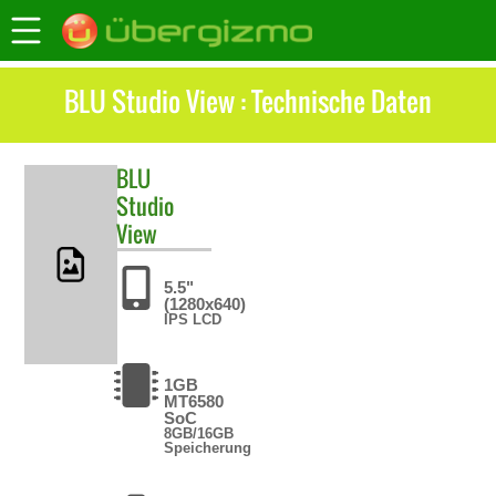
BLU Studio View : Technische Daten
BLU
Studio
View
5.5"
(1280x640)
IPS LCD
1GB
MT6580
SoC
8GB/16GB
Speicherung