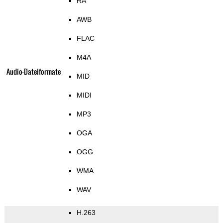
RA
AWB
FLAC
M4A
Audio-Dateiformate
MID
MIDI
MP3
OGA
OGG
WMA
WAV
H.263