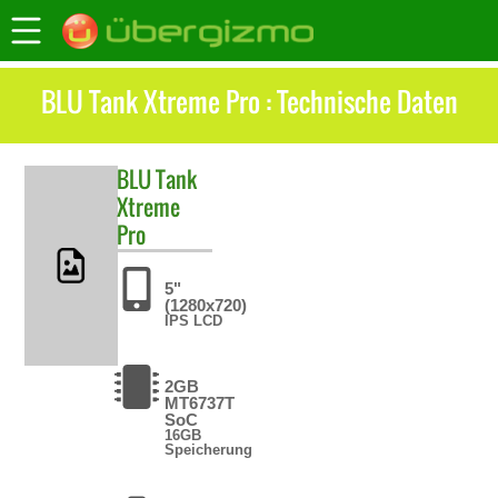
BLU Tank Xtreme Pro : Technische Daten
BLU
Tank
Xtreme
Pro
5"
(1280x720)
IPS LCD
2GB
MT6737T
SoC
16GB
Speicherung