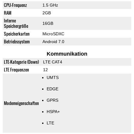
CPU-Frequenz
1.5 GHz
RAM
2GB
Interne
16GB
Speichergröße
Speicherkarten
MicroSDXC
Betriebssystem
Android 7.0
Kommunikation
LTE-Kategorie (Down)
LTE CAT4
LTE Frequenzen
12
UMTS
EDGE
GPRS
Modemeigenschaften
HSPA+
LTE