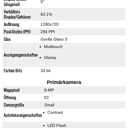
5"
(diagonal)
Verhältnis
63.1%
Display/Gehäuse
Auflösung
1280x720
Pixel-Dichte (PPI)
294 PPI
Glas
Gorilla Glass 3
Multitouch
Anzeigeeigenschaften
Glossy
Farben Bits
24 bit
Primärkamera
Megapixel
8-MP
Öffnung
f/2
Sensorgröße
Small
Contrast
Autofokuseigenschaften
LED Flash