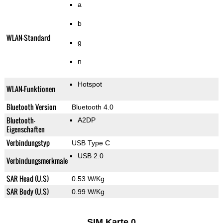
a
b
WLAN-Standard
g
n
Hotspot
WLAN-Funktionen
Bluetooth Version
Bluetooth 4.0
Bluetooth-
A2DP
Eigenschaften
Verbindungstyp
USB Type C
USB 2.0
Verbindungsmerkmale
SAR Head (U.S)
0.53 W/Kg
SAR Body (U.S)
0.99 W/Kg
SIM Karte 0