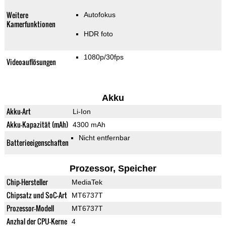
Weitere
Autofokus
Kamerfunktionen
HDR foto
1080p/30fps
Videoauflösungen
Akku
Akku-Art
Li-Ion
Akku-Kapazität (mAh)
4300 mAh
Nicht entfernbar
Batterieeigenschaften
Prozessor, Speicher
Chip-Hersteller
MediaTek
Chipsatz und SoC-Art
MT6737T
Prozessor-Modell
MT6737T
Anzhal der CPU-Kerne
4