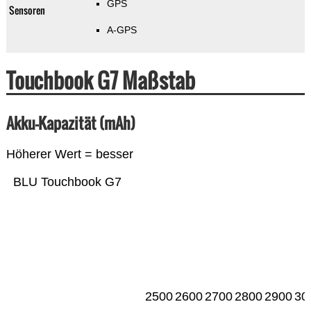
GPS
Sensoren
A-GPS
Touchbook G7 Maßstab
Akku-Kapazität (mAh)
Höherer Wert = besser
BLU Touchbook G7
2500
2600
2700
2800
2900
30