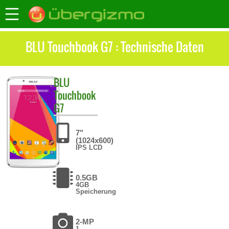
BLU Touchbook G7 : Technische Daten
BLU
Touchbook
G7
7"
(1024x600)
IPS LCD
0.5GB
4GB
Speicherung
2-MP
1