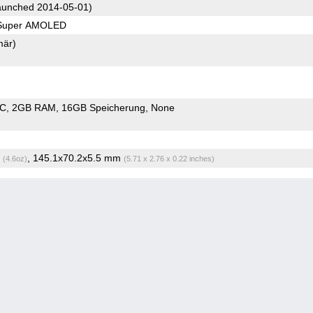
unched 2014-05-01)
 Super AMOLED
mär)
oC
2GB RAM
16GB Speicherung
None
g
, 145.1x70.2x5.5 mm
(4.6oz)
(5.71 x 2.76 x 0.22 inches)