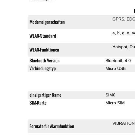
GPRS
ED
Modemeigenschaften
a
b
g
n
a
WLAN-Standard
Hotspot
Du
WLAN-Funktionen
Bluetooth Version
Bluetooth 4.0
Verbindungstyp
Micro USB
einzigartiger Name
SIM0
SIM-Karte
Micro SIM
VIBRATION
Formate für Alarmfunktion