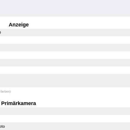
Anzeige
D
 farben)
Primärkamera
oto