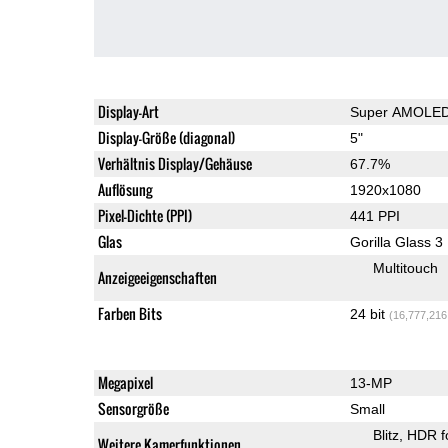
Display-Art
Super AMOLE
Display-Größe (diagonal)
5"
Verhältnis Display/Gehäuse
67.7%
Auflösung
1920x1080
Pixel-Dichte (PPI)
441 PPI
Glas
Gorilla Glass 3
Multitouch
Anzeigeeigenschaften
Farben Bits
24 bit
(16,777,216
Megapixel
13-MP
Sensorgröße
Small
Blitz
HDR f
Weitere Kamerfunktionen