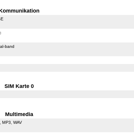
Kommunikation
GE
c
al-band
SIM Karte 0
Multimedia
MP3
WAV