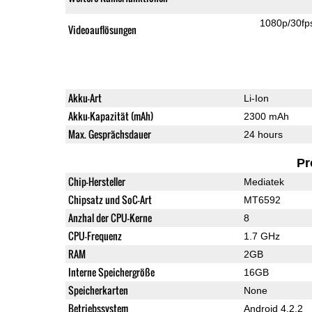
1080p/30fp
Videoauflösungen
Akku-Art
Li-Ion
Akku-Kapazität (mAh)
2300 mAh
Max. Gesprächsdauer
24 hours
Pr
Chip-Hersteller
Mediatek
Chipsatz und SoC-Art
MT6592
Anzhal der CPU-Kerne
8
CPU-Frequenz
1.7 GHz
RAM
2GB
Interne Speichergröße
16GB
Speicherkarten
None
Betriebssystem
Android 4.2.2