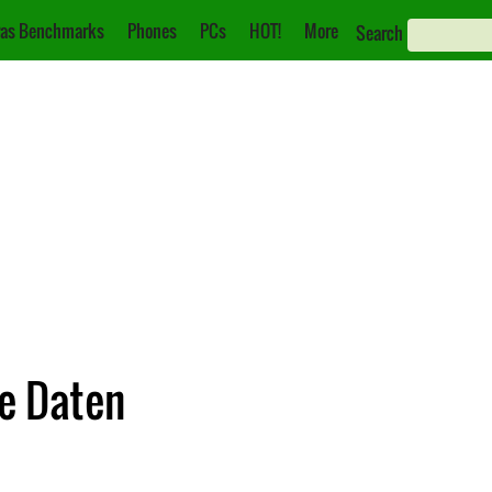
as Benchmarks
Phones
PCs
HOT!
More
Search
he Daten