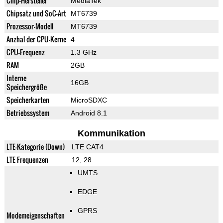
Chip-Hersteller
MediaTek
Chipsatz und SoC-Art
MT6739
Prozessor-Modell
MT6739
Anzhal der CPU-Kerne
4
CPU-Frequenz
1.3 GHz
RAM
2GB
Interne
16GB
Speichergröße
Speicherkarten
MicroSDXC
Betriebssystem
Android 8.1
Kommunikation
LTE-Kategorie (Down)
LTE CAT4
LTE Frequenzen
12, 28
UMTS
EDGE
GPRS
Modemeigenschaften