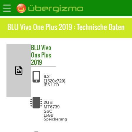
BLU Vivo One Plus 2019 : Technische Daten
BLU
Vivo
One Plus
2019
6.2"
(1520x720)
IPS LCD
2GB
MT6739
SoC
16GB
Speicherung