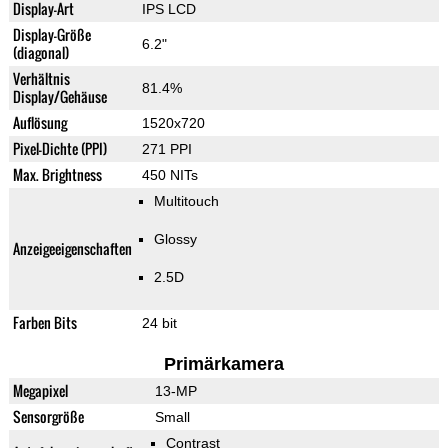
Display-Art
IPS LCD
Display-Größe
6.2"
(diagonal)
Verhältnis
81.4%
Display/Gehäuse
Auflösung
1520x720
Pixel-Dichte (PPI)
271 PPI
Max. Brightness
450 NITs
Multitouch
Glossy
Anzeigeeigenschaften
2.5D
Farben Bits
24 bit
Primärkamera
Megapixel
13-MP
Sensorgröße
Small
Contrast