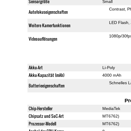
Sensorgröße
Small
Contrast
P
Autofokuseigenschaften
LED Flash
Weitere Kamerfunktionen
1080p/30fp
Videoauflösungen
Akku-Art
Li-Poly
Akku-Kapazität (mAh)
4000 mAh
Schnelles 
Batterieeigenschaften
Pr
Chip-Hersteller
MediaTek
Chipsatz und SoC-Art
MT6762)
Prozessor-Modell
MT6762)