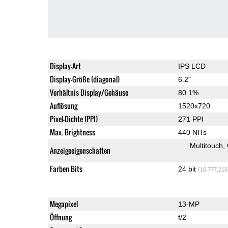
Display-Art
IPS LCD
Display-Größe (diagonal)
6.2"
Verhältnis Display/Gehäuse
80.1%
Auflösung
1520x720
Pixel-Dichte (PPI)
271 PPI
Max. Brightness
440 NITs
Multitouch
Anzeigeeigenschaften
Farben Bits
24 bit
(16,777,216
Megapixel
13-MP
Öffnung
f/2