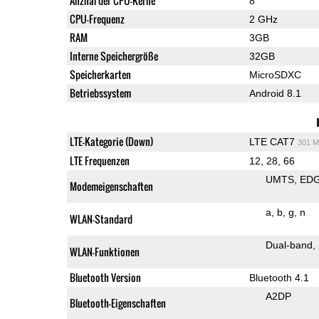
Anzhal der CPU-Kerne
8
CPU-Frequenz
2 GHz
RAM
3GB
Interne Speichergröße
32GB
Speicherkarten
MicroSDXC
Betriebssystem
Android 8.1
LTE-Kategorie (Down)
LTE CAT7
301 M
LTE Frequenzen
12, 28, 66
UMTS
ED
Modemeigenschaften
a
b
g
n
WLAN-Standard
Dual-band
WLAN-Funktionen
Bluetooth Version
Bluetooth 4.1
A2DP
Bluetooth-Eigenschaften