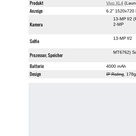
Produkt
Vivo XL4
(Laun
Anzeige
6.2" 1520x720
13-MP f/2
(
Kamera
2-MP
13-MP f/2
Selfie
MT6762) S
Prozessor, Speicher
Batterie
4000 mAh
Design
IP Rating
, 178