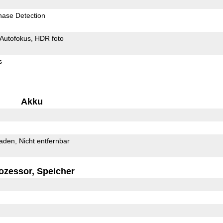
hase Detection
Autofokus
HDR foto
s
Akku
Laden
Nicht entfernbar
ozessor, Speicher