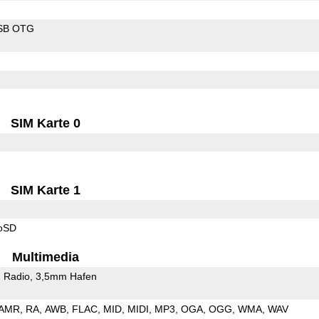
SB OTG
SIM Karte 0
SIM Karte 1
roSD
Multimedia
 Radio
3,5mm Hafen
AMR
RA
AWB
FLAC
MID
MIDI
MP3
OGA
OGG
WMA
WAV