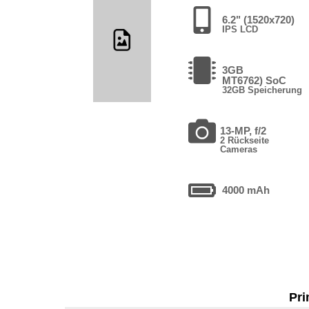
6.2" (1520x720)
IPS LCD
3GB
MT6762) SoC
32GB Speicherung
13-MP, f/2
2 Rückseite
Cameras
4000 mAh
Pri