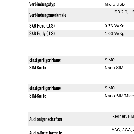
Verbindungstyp
Micro USB
USB 2.0
U
Verbindungsmerkmale
SAR Head (U.S)
0.73 W/Kg
SAR Body (U.S)
1.03 W/Kg
einzigartiger Name
SIM0
SIM-Karte
Nano SIM
einzigartiger Name
SIM0
SIM-Karte
Nano SIM/Mic
Redner
FM
Audioeigenschaften
AAC
3GA
Audio-Dateiformate