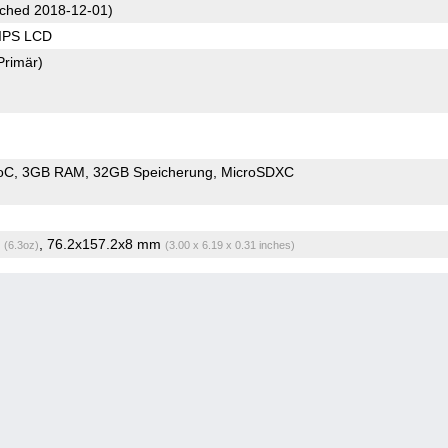
ched 2018-12-01)
 IPS LCD
Primär)
oC
3GB RAM
32GB Speicherung
MicroSDXC
g
, 76.2x157.2x8 mm
(6.3oz)
(3.00 x 6.19 x 0.31 inches)