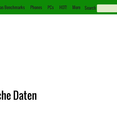
as Benchmarks
Phones
PCs
HOT!
More
Search
che Daten