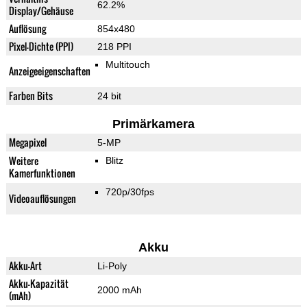
62.2%
Display/Gehäuse
Auflösung
854x480
Pixel-Dichte (PPI)
218 PPI
Multitouch
Anzeigeeigenschaften
Farben Bits
24 bit
Primärkamera
Megapixel
5-MP
Weitere
Blitz
Kamerfunktionen
720p/30fps
Videoauflösungen
Akku
Akku-Art
Li-Poly
Akku-Kapazität
2000 mAh
(mAh)