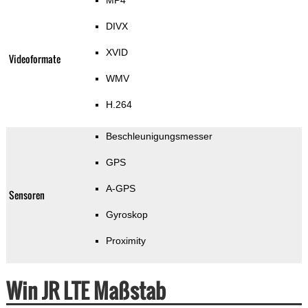
MP4
DIVX
XVID
Videoformate
WMV
H.264
Beschleunigungsmesser
GPS
A-GPS
Sensoren
Gyroskop
Proximity
Win JR LTE Maßstab