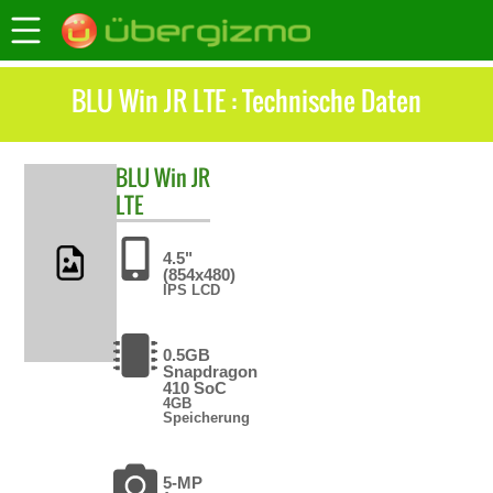
BLU Win JR LTE : Technische Daten
BLU
Win JR
LTE
4.5"
(854x480)
IPS LCD
0.5GB
Snapdragon
410 SoC
4GB
Speicherung
5-MP