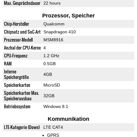
Max. Gesprächsdauer
22 hours
Prozessor, Speicher
Chip-Hersteller
Qualcomm
Chipsatz und SoC-Art
Snapdragon 410
Prozessor-Modell
MSM8916
Anzhal der CPU-Kerne
4
CPU-Frequenz
1.2 GHz
RAM
0.5GB
Interne
4GB
Speichergröße
Speicherkarten
MicroSD
Speicherkarten Max.
32GB
Speicherausbau
Betriebssystem
Windows 8.1
Kommunikation
LTE-Kategorie (Down)
LTE CAT4
GPRS