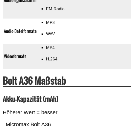
Audioeigenschaften
FM Radio
MP3
Audio-Dateiformate
WAV
MP4
Videoformate
H.264
Bolt A36 Maßstab
Akku-Kapazität (mAh)
Höherer Wert = besser
Micromax Bolt A36