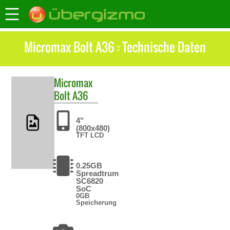
Micromax Bolt A36 : Technische Daten
Micromax
Bolt A36
4"
(800x480)
TFT LCD
0.25GB
Spreadtrum
SC6820
SoC
0GB
Speicherung