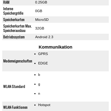
RAM
0.25GB
Interne
0GB
Speichergröße
Speicherkarten
MicroSD
Speicherkarten Max.
32GB
Speicherausbau
Betriebssystem
Android 2.3
Kommunikation
GPRS
Modemeigenschaften
EDGE
b
g
WLAN-Standard
n
Hotspot
WLAN-Funktionen