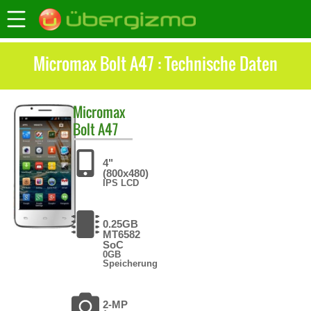
Micromax Bolt A47 : Technische Daten
Micromax
Bolt A47
4"
(800x480)
IPS LCD
0.25GB
MT6582
SoC
0GB
Speicherung
2-MP