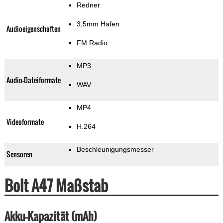
Redner
3,5mm Hafen
Audioeigenschaften
FM Radio
MP3
Audio-Dateiformate
WAV
MP4
Videoformate
H.264
Beschleunigungsmesser
Sensoren
Bolt A47 Maßstab
Akku-Kapazität (mAh)