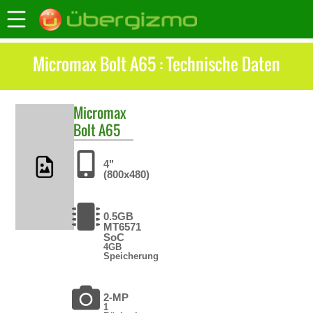
Micromax Bolt A65 : Technische Daten
Micromax
Bolt A65
4"
(800x480)
0.5GB
MT6571
SoC
4GB
Speicherung
2-MP
1