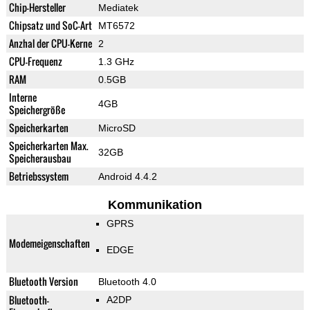
Chip-Hersteller
Mediatek
Chipsatz und SoC-Art
MT6572
Anzhal der CPU-Kerne
2
CPU-Frequenz
1.3 GHz
RAM
0.5GB
Interne
4GB
Speichergröße
Speicherkarten
MicroSD
Speicherkarten Max.
32GB
Speicherausbau
Betriebssystem
Android 4.4.2
Kommunikation
GPRS
Modemeigenschaften
EDGE
Bluetooth Version
Bluetooth 4.0
Bluetooth-
A2DP