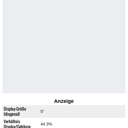
Anzeige
Display-Größe
5"
(diagonal)
Verhältnis
44.3%
Display/Gehäuse