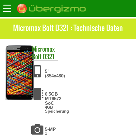
Micromax Bolt D321 : Technische Daten
Micromax
Bolt D321
5"
(854x480)
0.5GB
MT6572
SoC
4GB
Speicherung
5-MP
1