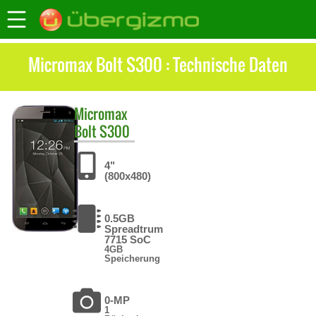
Micromax Bolt S300 : Technische Daten
Micromax
Bolt S300
4"
(800x480)
0.5GB
Spreadtrum
7715 SoC
4GB
Speicherung
0-MP
1