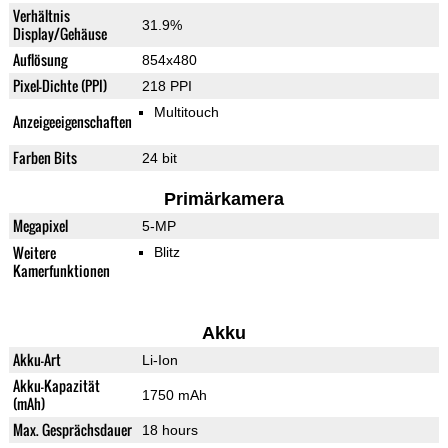
Verhältnis
31.9%
Display/Gehäuse
Auflösung
854x480
Pixel-Dichte (PPI)
218 PPI
Multitouch
Anzeigeeigenschaften
Farben Bits
24 bit
Primärkamera
Megapixel
5-MP
Weitere
Blitz
Kamerfunktionen
Akku
Akku-Art
Li-Ion
Akku-Kapazität
1750 mAh
(mAh)
Max. Gesprächsdauer
18 hours