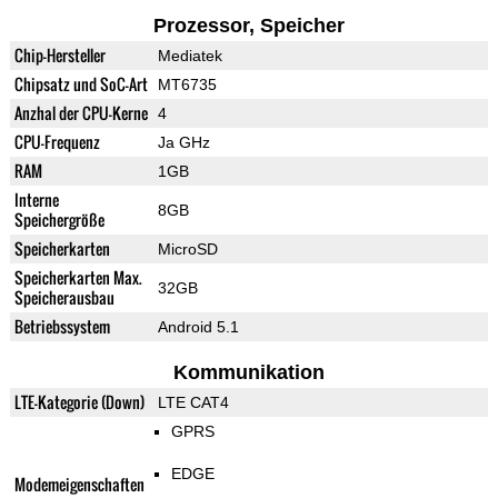
Prozessor, Speicher
Chip-Hersteller
Mediatek
Chipsatz und SoC-Art
MT6735
Anzhal der CPU-Kerne
4
CPU-Frequenz
Ja GHz
RAM
1GB
Interne
8GB
Speichergröße
Speicherkarten
MicroSD
Speicherkarten Max.
32GB
Speicherausbau
Betriebssystem
Android 5.1
Kommunikation
LTE-Kategorie (Down)
LTE CAT4
GPRS
EDGE
Modemeigenschaften