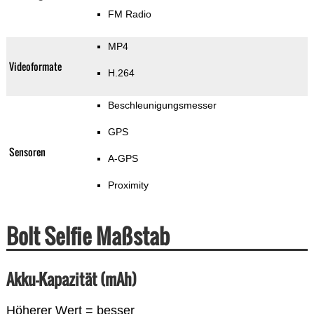
FM Radio
MP4
Videoformate
H.264
Beschleunigungsmesser
GPS
Sensoren
A-GPS
Proximity
Bolt Selfie Maßstab
Akku-Kapazität (mAh)
Höherer Wert = besser