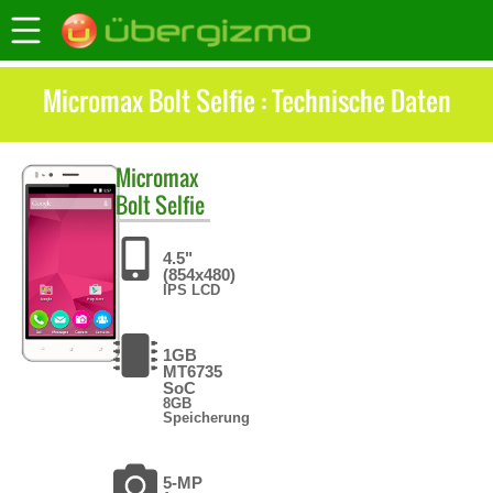
Micromax Bolt Selfie : Technische Daten
Micromax
Bolt Selfie
4.5"
(854x480)
IPS LCD
1GB
MT6735
SoC
8GB
Speicherung
5-MP