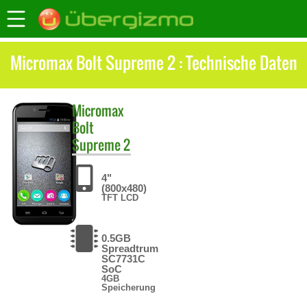
Micromax Bolt Supreme 2 : Technische Daten
Micromax
Bolt
Supreme 2
4"
(800x480)
TFT LCD
0.5GB
Spreadtrum
SC7731C
SoC
4GB
Speicherung