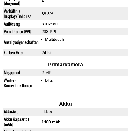
4"
(diagonal)
Verhältnis
38.3%
Display/Gehäuse
Auflösung
800x480
Pixel-Dichte (PPI)
233 PPI
Multitouch
Anzeigeeigenschaften
Farben Bits
24 bit
Primärkamera
Megapixel
2-MP
Weitere
Blitz
Kamerfunktionen
Akku
Akku-Art
Li-Ion
Akku-Kapazität
1400 mAh
(mAh)