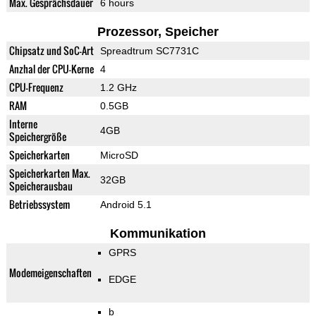
Max. Gesprächsdauer
6 hours
Prozessor, Speicher
Chipsatz und SoC-Art
Spreadtrum SC7731C
Anzhal der CPU-Kerne
4
CPU-Frequenz
1.2 GHz
RAM
0.5GB
Interne
4GB
Speichergröße
Speicherkarten
MicroSD
Speicherkarten Max.
32GB
Speicherausbau
Betriebssystem
Android 5.1
Kommunikation
GPRS
Modemeigenschaften
EDGE
b