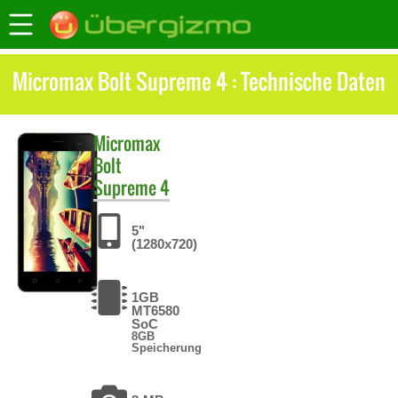
Micromax Bolt Supreme 4 : Technische Daten
Micromax
Bolt
Supreme 4
5"
(1280x720)
1GB
MT6580
SoC
8GB
Speicherung