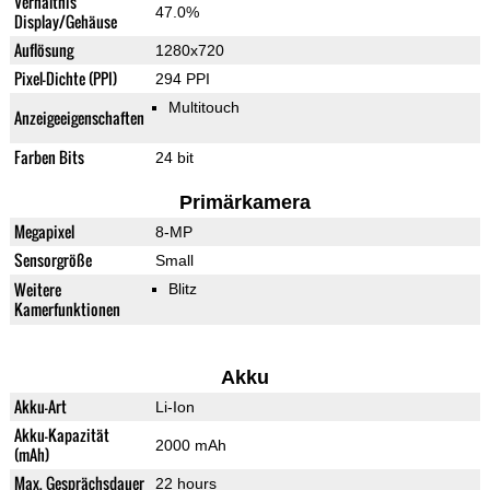
Verhältnis
47.0%
Display/Gehäuse
Auflösung
1280x720
Pixel-Dichte (PPI)
294 PPI
Multitouch
Anzeigeeigenschaften
Farben Bits
24 bit
Primärkamera
Megapixel
8-MP
Sensorgröße
Small
Weitere
Blitz
Kamerfunktionen
Akku
Akku-Art
Li-Ion
Akku-Kapazität
2000 mAh
(mAh)
Max. Gesprächsdauer
22 hours