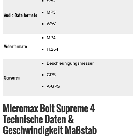
AAC
MP3
Audio-Dateiformate
WAV
MP4
Videoformate
H.264
Beschleunigungsmesser
GPS
Sensoren
A-GPS
Micromax Bolt Supreme 4
Technische Daten &
Geschwindigkeit Maßstab