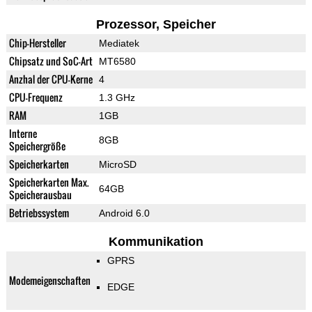
Prozessor, Speicher
Chip-Hersteller
Mediatek
Chipsatz und SoC-Art
MT6580
Anzhal der CPU-Kerne
4
CPU-Frequenz
1.3 GHz
RAM
1GB
Interne
8GB
Speichergröße
Speicherkarten
MicroSD
Speicherkarten Max.
64GB
Speicherausbau
Betriebssystem
Android 6.0
Kommunikation
GPRS
Modemeigenschaften
EDGE