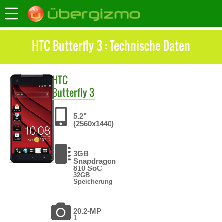
HTC Butterfly 3 : Technische Daten
HTC
Butterfly 3
5.2"
(2560x1440)
3GB
Snapdragon
810 SoC
32GB
Speicherung
20.2-MP
1