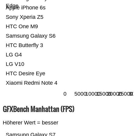
Edge
Apple iPhone 6s
Sony Xperia Z5
HTC One M9
Samsung Galaxy S6
HTC Butterfly 3
LG G4
LG V10
HTC Desire Eye
Xiaomi Redmi Note 4
0
5000
10000
15000
20000
25000
30
GFXBench Manhattan (FPS)
Höherer Wert = besser
Samsung Galaxy S7