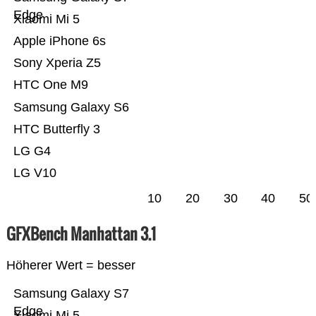
Edge
Xiaomi Mi 5
Apple iPhone 6s
Sony Xperia Z5
HTC One M9
Samsung Galaxy S6
HTC Butterfly 3
LG G4
LG V10
10
20
30
40
50
GFXBench Manhattan 3.1
Höherer Wert = besser
Samsung Galaxy S7
Edge
Xiaomi Mi 5