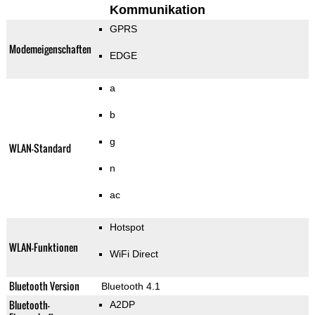
Kommunikation
GPRS
Modemeigenschaften
EDGE
a
b
g
WLAN-Standard
n
ac
Hotspot
WLAN-Funktionen
WiFi Direct
Bluetooth Version
Bluetooth 4.1
Bluetooth-
A2DP