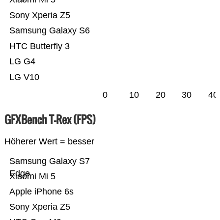
Sony Xperia Z5
Samsung Galaxy S6
HTC Butterfly 3
LG G4
LG V10
0
10
20
30
40
GFXBench T-Rex (FPS)
Höherer Wert = besser
Samsung Galaxy S7
Edge
Xiaomi Mi 5
Apple iPhone 6s
Sony Xperia Z5