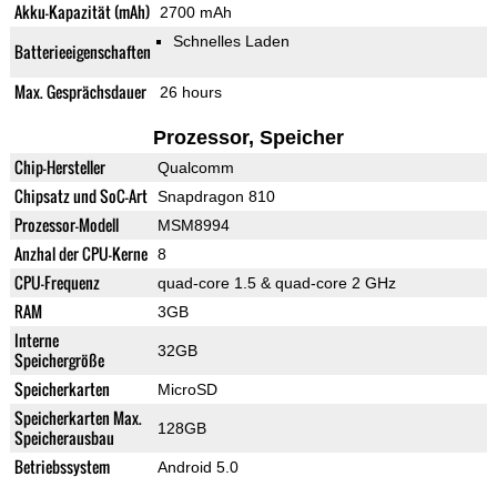
Akku-Kapazität (mAh)
2700 mAh
Schnelles Laden
Batterieeigenschaften
Max. Gesprächsdauer
26 hours
Prozessor, Speicher
Chip-Hersteller
Qualcomm
Chipsatz und SoC-Art
Snapdragon 810
Prozessor-Modell
MSM8994
Anzhal der CPU-Kerne
8
CPU-Frequenz
quad-core 1.5 & quad-core 2 GHz
RAM
3GB
Interne
32GB
Speichergröße
Speicherkarten
MicroSD
Speicherkarten Max.
128GB
Speicherausbau
Betriebssystem
Android 5.0