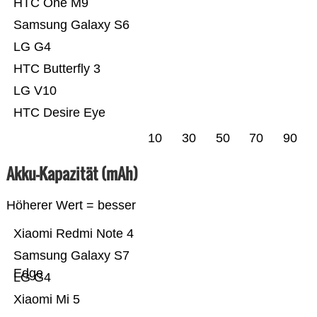
HTC One M9
Samsung Galaxy S6
LG G4
HTC Butterfly 3
LG V10
HTC Desire Eye
10
30
50
70
90
Akku-Kapazität (mAh)
Höherer Wert = besser
Xiaomi Redmi Note 4
Samsung Galaxy S7
Edge
LG G4
Xiaomi Mi 5