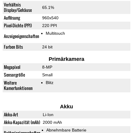
Verhältnis
65.1%
Display/Gehäuse
Auflösung
960x540
Pixel-Dichte (PPI)
220 PPI
Multitouch
Anzeigeeigenschaften
Farben Bits
24 bit
Primärkamera
Megapixel
8-MP
Sensorgröße
Small
Weitere
Blitz
Kamerfunktionen
Akku
Akku-Art
Li-Ion
Akku-Kapazität (mAh)
2000 mAh
Abnehmbare Batterie
Batterieeigenschaften