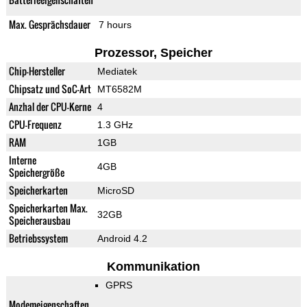
Max. Gesprächsdauer
7 hours
Prozessor, Speicher
Chip-Hersteller
Mediatek
Chipsatz und SoC-Art
MT6582M
Anzhal der CPU-Kerne
4
CPU-Frequenz
1.3 GHz
RAM
1GB
Interne
4GB
Speichergröße
Speicherkarten
MicroSD
Speicherkarten Max.
32GB
Speicherausbau
Betriebssystem
Android 4.2
Kommunikation
GPRS
Modemeigenschaften