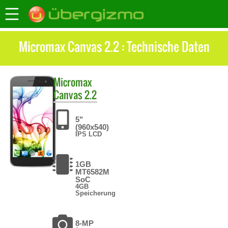
Micromax Canvas 2.2 : Technische Daten
Micromax
Canvas 2.2
5"
(960x540)
IPS LCD
1GB
MT6582M
SoC
4GB
Speicherung
8-MP