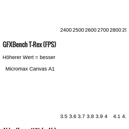
2400
2500
2600
2700
2800
29
GFXBench T-Rex (FPS)
Höherer Wert = besser
Micromax Canvas A1
3.5
3.6
3.7
3.8
3.9
4
4.1
4.