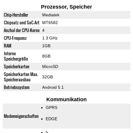
Prozessor, Speicher
Chip-Hersteller
Mediatek
Chipsatz und SoC-Art
MT6582
Anzhal der CPU-Kerne
4
CPU-Frequenz
1.3 GHz
RAM
1GB
Interne
8GB
Speichergröße
Speicherkarten
MicroSD
Speicherkarten Max.
32GB
Speicherausbau
Betriebssystem
Android 5.1
Kommunikation
GPRS
Modemeigenschaften
EDGE
b