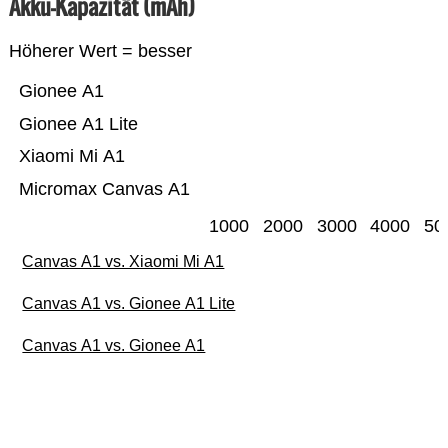
Akku-Kapazität (mAh)
Höherer Wert = besser
Gionee A1
Gionee A1 Lite
Xiaomi Mi A1
Micromax Canvas A1
1000
2000
3000
4000
50
Canvas A1 vs. Xiaomi Mi A1
Canvas A1 vs. Gionee A1 Lite
Canvas A1 vs. Gionee A1