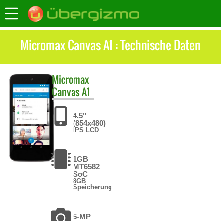
Micromax Canvas A1 : Technische Daten
Micromax
Canvas A1
4.5"
(854x480)
IPS LCD
1GB
MT6582
SoC
8GB
Speicherung
5-MP