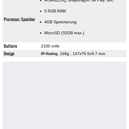
MSM8225Q Snapdragon S4 Play SoC
0.5GB RAM
Prozessor, Speicher
4GB Speicherung
MicroSD (32GB max.)
Batterie
2100 mAh
Design
IP Rating
, 168g
, 147x76.5x9.7 mm