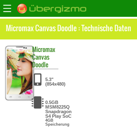
Micromax Canvas Doodle : Technische Daten
Micromax
Canvas
Doodle
5.3"
(854x480)
0.5GB
MSM8225Q
Snapdragon
S4 Play SoC
4GB
Speicherung