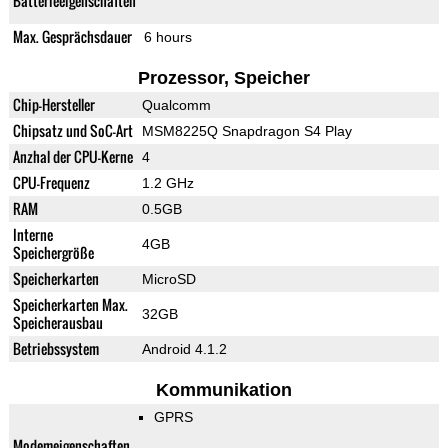
Batterieeigenschaften
Max. Gesprächsdauer
6 hours
Prozessor, Speicher
Chip-Hersteller
Qualcomm
Chipsatz und SoC-Art
MSM8225Q Snapdragon S4 Play
Anzhal der CPU-Kerne
4
CPU-Frequenz
1.2 GHz
RAM
0.5GB
Interne
4GB
Speichergröße
Speicherkarten
MicroSD
Speicherkarten Max.
32GB
Speicherausbau
Betriebssystem
Android 4.1.2
Kommunikation
GPRS
Modemeigenschaften