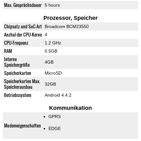
Max. Gesprächsdauer
5 hours
Prozessor, Speicher
Chipsatz und SoC-Art
Broadcom BCM23550
Anzhal der CPU-Kerne
4
CPU-Frequenz
1.2 GHz
RAM
0.5GB
Interne
4GB
Speichergröße
Speicherkarten
MicroSD
Speicherkarten Max.
32GB
Speicherausbau
Betriebssystem
Android 4.4.2
Kommunikation
GPRS
Modemeigenschaften
EDGE