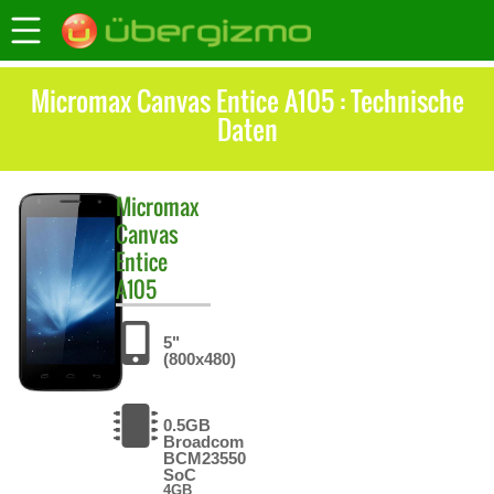
Micromax Canvas Entice A105 : Technische
Daten
Micromax
Canvas
Entice
A105
5"
(800x480)
0.5GB
Broadcom
BCM23550
SoC
4GB