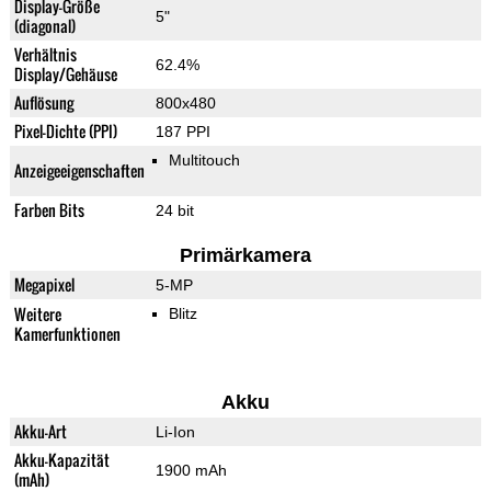
Display-Größe
5"
(diagonal)
Verhältnis
62.4%
Display/Gehäuse
Auflösung
800x480
Pixel-Dichte (PPI)
187 PPI
Multitouch
Anzeigeeigenschaften
Farben Bits
24 bit
Primärkamera
Megapixel
5-MP
Weitere
Blitz
Kamerfunktionen
Akku
Akku-Art
Li-Ion
Akku-Kapazität
1900 mAh
(mAh)