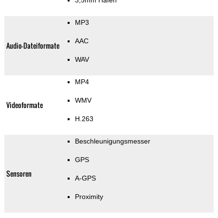
3,5mm Hafen
MP3
AAC
Audio-Dateiformate
WAV
MP4
WMV
Videoformate
H.263
Beschleunigungsmesser
GPS
Sensoren
A-GPS
Proximity