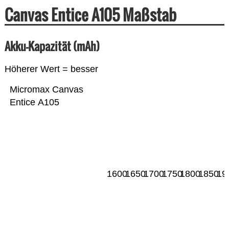
Canvas Entice A105 Maßstab
Akku-Kapazität (mAh)
Höherer Wert = besser
Micromax Canvas
Entice A105
1600
1650
1700
1750
1800
1850
19