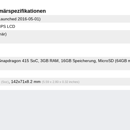
märspezifikationen
aunched 2016-05-01)
 IPS LCD
mär)
napdragon 415 SoC
3GB RAM
16GB Speicherung
MicroSD (64GB m
g
, 142x71x8.2 mm
(5oz)
(5.59 x 2.80 x 0.32 inches)