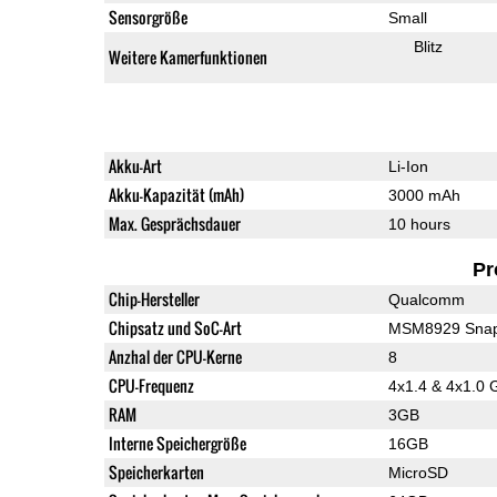
Sensorgröße
Small
Blitz
Weitere Kamerfunktionen
Akku-Art
Li-Ion
Akku-Kapazität (mAh)
3000 mAh
Max. Gesprächsdauer
10 hours
Pr
Chip-Hersteller
Qualcomm
Chipsatz und SoC-Art
MSM8929 Snap
Anzhal der CPU-Kerne
8
CPU-Frequenz
4x1.4 & 4x1.0 
RAM
3GB
Interne Speichergröße
16GB
Speicherkarten
MicroSD