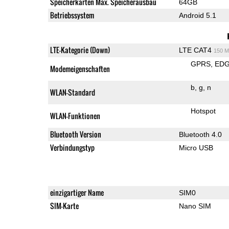
Speicherkarten Max. Speicherausbau
64GB
Betriebssystem
Android 5.1
LTE-Kategorie (Down)
LTE CAT4
150 M
GPRS
ED
Modemeigenschaften
b
g
n
WLAN-Standard
Hotspot
WLAN-Funktionen
Bluetooth Version
Bluetooth 4.0
Verbindungstyp
Micro USB
einzigartiger Name
SIM0
SIM-Karte
Nano SIM