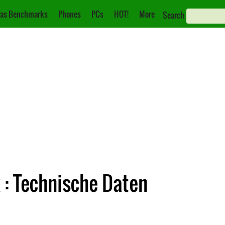
as Benchmarks
Phones
PCs
HOT!
More
Search
: Technische Daten