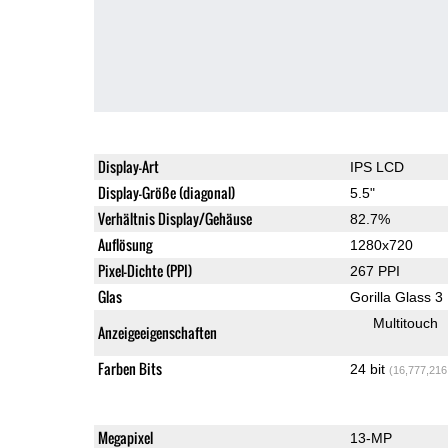
Display-Art
IPS LCD
Display-Größe (diagonal)
5.5"
Verhältnis Display/Gehäuse
82.7%
Auflösung
1280x720
Pixel-Dichte (PPI)
267 PPI
Glas
Gorilla Glass 3
Multitouch
Anzeigeeigenschaften
Farben Bits
24 bit
(16,777,216
Megapixel
13-MP