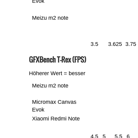
Evok
Meizu m2 note
3.5
3.625
3.75
GFXBench T-Rex (FPS)
Höherer Wert = besser
Meizu m2 note
Micromax Canvas
Evok
Xiaomi Redmi Note
4.5
5
5.5
6