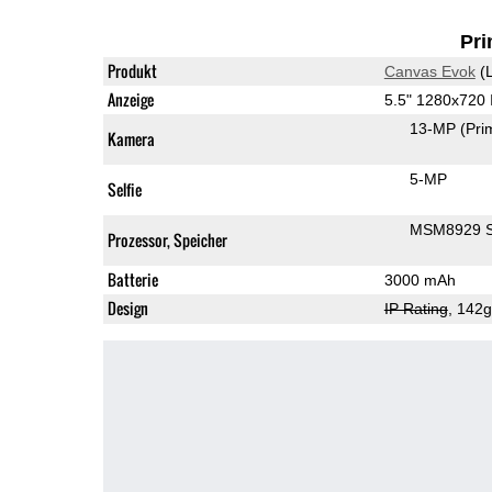
Pri
Produkt
Canvas Evok
(L
Anzeige
5.5" 1280x720
13-MP
(Pri
Kamera
5-MP
Selfie
MSM8929 S
Prozessor, Speicher
Batterie
3000 mAh
Design
IP Rating
, 142