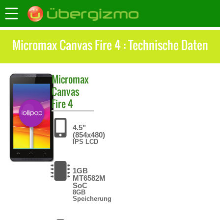
Micromax Canvas Fire 4 : Technische Daten
Micromax
Canvas
Fire 4
4.5"
(854x480)
IPS LCD
1GB
MT6582M
SoC
8GB
Speicherung