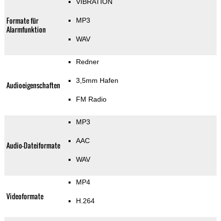
VIBRATION
Formate für
MP3
Alarmfunktion
WAV
Redner
3,5mm Hafen
Audioeigenschaften
FM Radio
MP3
AAC
Audio-Dateiformate
WAV
MP4
Videoformate
H.264