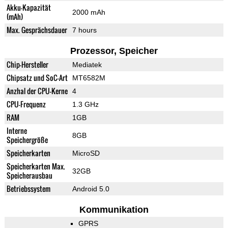
Akku-Kapazität
2000 mAh
(mAh)
Max. Gesprächsdauer
7 hours
Prozessor, Speicher
Chip-Hersteller
Mediatek
Chipsatz und SoC-Art
MT6582M
Anzhal der CPU-Kerne
4
CPU-Frequenz
1.3 GHz
RAM
1GB
Interne
8GB
Speichergröße
Speicherkarten
MicroSD
Speicherkarten Max.
32GB
Speicherausbau
Betriebssystem
Android 5.0
Kommunikation
GPRS