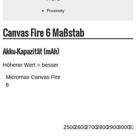
Proximity
Canvas Fire 6 Maßstab
Akku-Kapazität (mAh)
Höherer Wert = besser
Micromax Canvas Fire
6
2500
2600
2700
2800
2900
3000
31