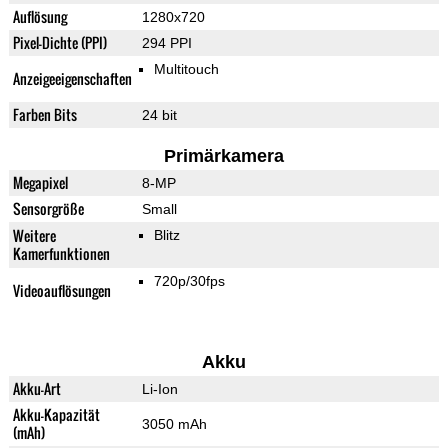
Auflösung
1280x720
Pixel-Dichte (PPI)
294 PPI
Multitouch
Anzeigeeigenschaften
Farben Bits
24 bit
Primärkamera
Megapixel
8-MP
Sensorgröße
Small
Weitere
Blitz
Kamerfunktionen
720p/30fps
Videoauflösungen
Akku
Akku-Art
Li-Ion
Akku-Kapazität
3050 mAh
(mAh)