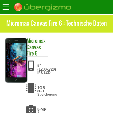
Micromax Canvas Fire 6 : Technische Daten
Micromax
Canvas
Fire 6
5"
(1280x720)
IPS LCD
1GB
8GB
Speicherung
8-MP
1