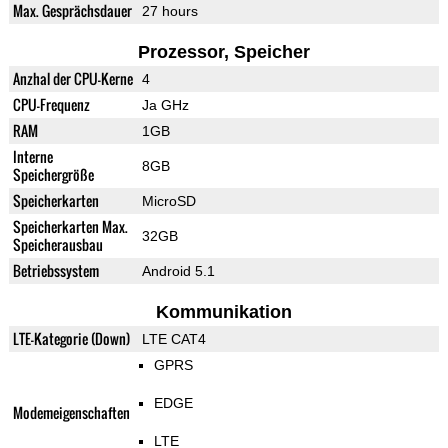
Max. Gesprächsdauer
27 hours
Prozessor, Speicher
Anzhal der CPU-Kerne
4
CPU-Frequenz
Ja GHz
RAM
1GB
Interne
8GB
Speichergröße
Speicherkarten
MicroSD
Speicherkarten Max.
32GB
Speicherausbau
Betriebssystem
Android 5.1
Kommunikation
LTE-Kategorie (Down)
LTE CAT4
GPRS
EDGE
Modemeigenschaften
LTE