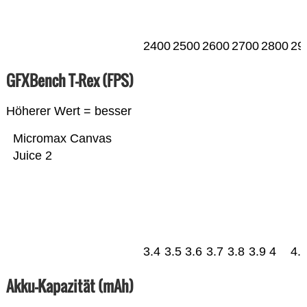
2400
2500
2600
2700
2800
29
GFXBench T-Rex (FPS)
Höherer Wert = besser
Micromax Canvas
Juice 2
3.4
3.5
3.6
3.7
3.8
3.9
4
4.
Akku-Kapazität (mAh)