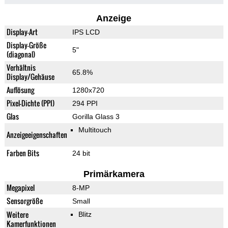
Anzeige
Display-Art
IPS LCD
Display-Größe
5"
(diagonal)
Verhältnis
65.8%
Display/Gehäuse
Auflösung
1280x720
Pixel-Dichte (PPI)
294 PPI
Glas
Gorilla Glass 3
Multitouch
Anzeigeeigenschaften
Farben Bits
24 bit
Primärkamera
Megapixel
8-MP
Sensorgröße
Small
Weitere
Blitz
Kamerfunktionen