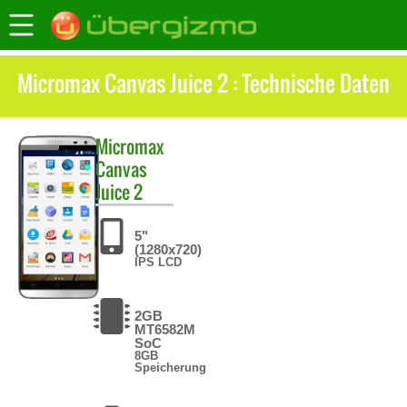
Micromax Canvas Juice 2 : Technische Daten
Micromax
Canvas
Juice 2
5"
(1280x720)
IPS LCD
2GB
MT6582M
SoC
8GB
Speicherung