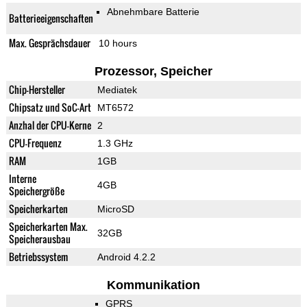
Abnehmbare Batterie
Batterieeigenschaften
Max. Gesprächsdauer
10 hours
Prozessor, Speicher
Chip-Hersteller
Mediatek
Chipsatz und SoC-Art
MT6572
Anzhal der CPU-Kerne
2
CPU-Frequenz
1.3 GHz
RAM
1GB
Interne
4GB
Speichergröße
Speicherkarten
MicroSD
Speicherkarten Max.
32GB
Speicherausbau
Betriebssystem
Android 4.2.2
Kommunikation
GPRS