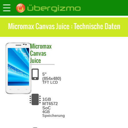
Micromax Canvas Juice : Technische Daten
Micromax
Canvas
Juice
5"
(854x480)
TFT LCD
1GB
MT6572
SoC
4GB
Speicherung