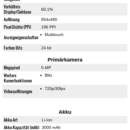
Verhältnis
60.1%
Display/Gehäuse
Auflösung
854x480
Pixel-Dichte (PPI)
196 PPI
Multitouch
Anzeigeeigenschaften
Farben Bits
24 bit
Primärkamera
Megapixel
5-MP
Weitere
Blitz
Kamerfunktionen
720p/30fps
Videoauflösungen
Akku
Akku-Art
Li-Ion
Akku-Kapazität (mAh)
3000 mAh