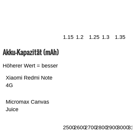
1.15
1.2
1.25
1.3
1.35
Akku-Kapazität (mAh)
Höherer Wert = besser
Xiaomi Redmi Note
4G
Micromax Canvas
Juice
2500
2600
2700
2800
2900
3000
31