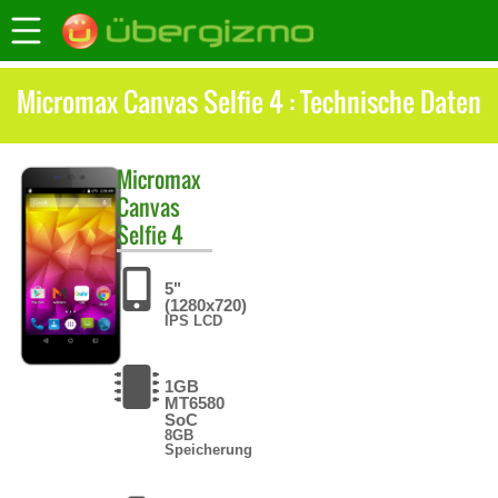
Micromax Canvas Selfie 4 : Technische Daten
Micromax
Canvas
Selfie 4
5"
(1280x720)
IPS LCD
1GB
MT6580
SoC
8GB
Speicherung