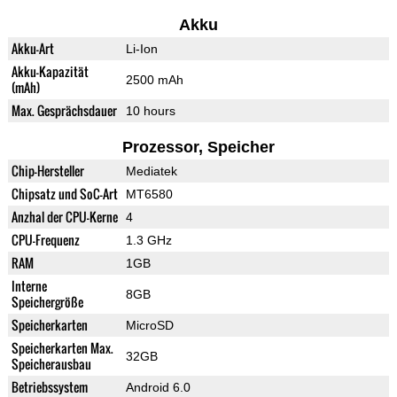
Akku
Akku-Art
Li-Ion
Akku-Kapazität
2500 mAh
(mAh)
Max. Gesprächsdauer
10 hours
Prozessor, Speicher
Chip-Hersteller
Mediatek
Chipsatz und SoC-Art
MT6580
Anzhal der CPU-Kerne
4
CPU-Frequenz
1.3 GHz
RAM
1GB
Interne
8GB
Speichergröße
Speicherkarten
MicroSD
Speicherkarten Max.
32GB
Speicherausbau
Betriebssystem
Android 6.0