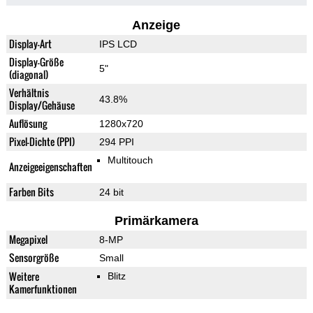
Anzeige
Display-Art
IPS LCD
Display-Größe
5"
(diagonal)
Verhältnis
43.8%
Display/Gehäuse
Auflösung
1280x720
Pixel-Dichte (PPI)
294 PPI
Multitouch
Anzeigeeigenschaften
Farben Bits
24 bit
Primärkamera
Megapixel
8-MP
Sensorgröße
Small
Weitere
Blitz
Kamerfunktionen