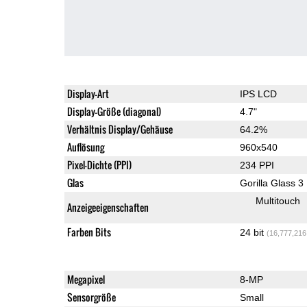
Display-Art
IPS LCD
Display-Größe (diagonal)
4.7"
Verhältnis Display/Gehäuse
64.2%
Auflösung
960x540
Pixel-Dichte (PPI)
234 PPI
Glas
Gorilla Glass 3
Multitouch
Anzeigeeigenschaften
Farben Bits
24 bit
(16,777,216
Megapixel
8-MP
Sensorgröße
Small