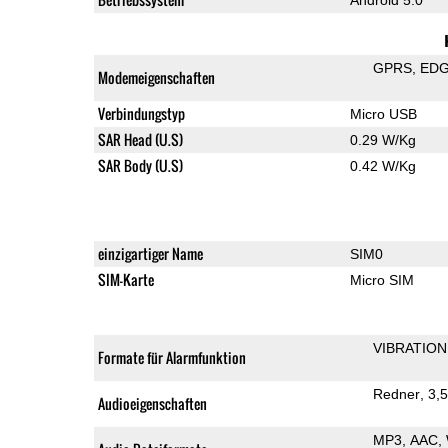
GPRS
ED
Modemeigenschaften
Verbindungstyp
Micro USB
SAR Head (U.S)
0.29 W/Kg
SAR Body (U.S)
0.42 W/Kg
einzigartiger Name
SIM0
SIM-Karte
Micro SIM
VIBRATION
Formate für Alarmfunktion
Redner
3,
Audioeigenschaften
MP3
AAC