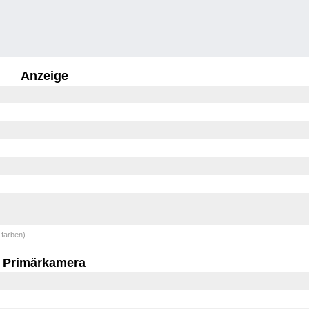
Anzeige
 farben)
Primärkamera