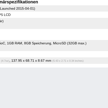
märspezifikationen
Launched 2015-04-01)
IPS LCD
är)
SoC
1GB RAM
8GB Speicherung
MicroSD (32GB max.)
g
, 137.95 x 68.71 x 8.67 mm
(4.7oz)
(5.43 x 2.71 x 0.34 inches)