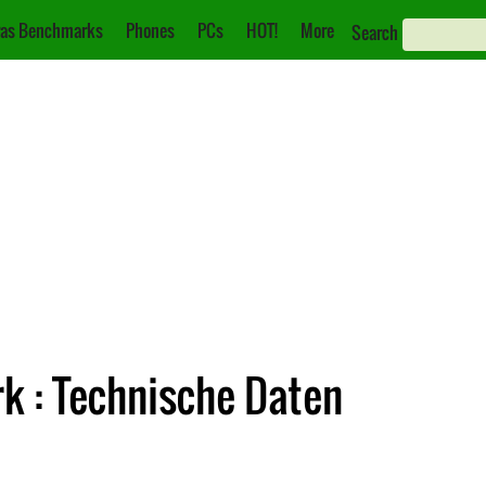
as Benchmarks
Phones
PCs
HOT!
More
Search
 : Technische Daten