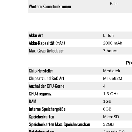
Blitz
Weitere Kamerfunktionen
Akku-Art
Li-Ion
Akku-Kapazität (mAh)
2000 mAh
Max. Gesprächsdauer
7 hours
Pr
Chip-Hersteller
Mediatek
Chipsatz und SoC-Art
MT6582M
Anzhal der CPU-Kerne
4
CPU-Frequenz
1.3 GHz
RAM
1GB
Interne Speichergröße
8GB
Speicherkarten
MicroSD
Speicherkarten Max. Speicherausbau
32GB
Betriebssystem
Android 5.0