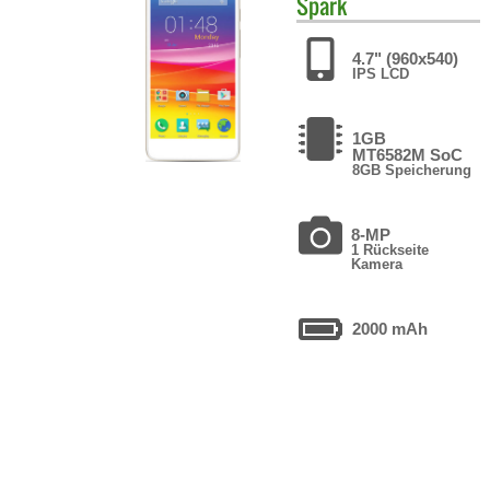
Spark
4.7" (960x540)
IPS LCD
1GB
MT6582M SoC
8GB Speicherung
8-MP
1 Rückseite
Kamera
2000 mAh