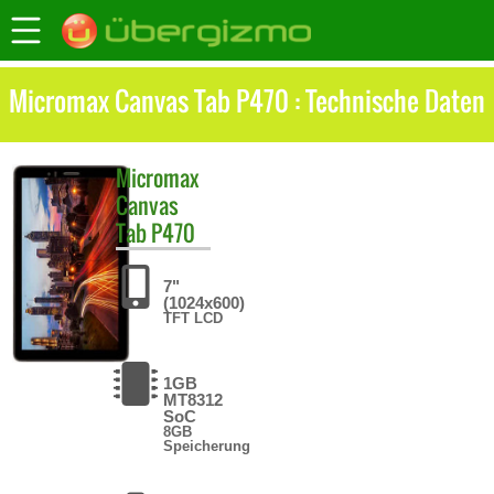
Micromax Canvas Tab P470 : Technische Daten
Micromax
Canvas
Tab P470
7"
(1024x600)
TFT LCD
1GB
MT8312
SoC
8GB
Speicherung