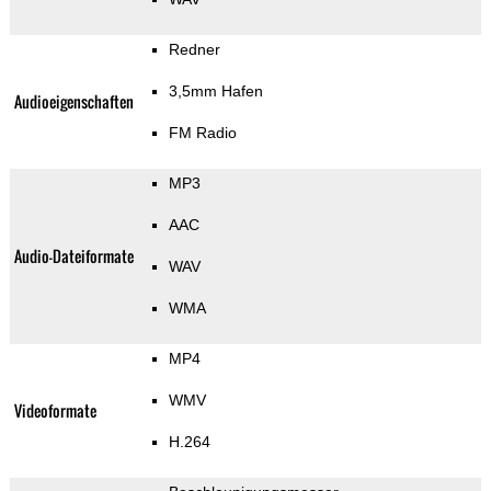
Redner
3,5mm Hafen
Audioeigenschaften
FM Radio
MP3
AAC
Audio-Dateiformate
WAV
WMA
MP4
WMV
Videoformate
H.264