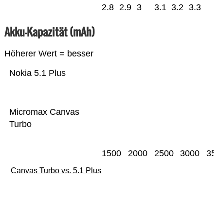
2.8
2.9
3
3.1
3.2
3.3
Akku-Kapazität (mAh)
Höherer Wert = besser
Nokia 5.1 Plus
Micromax Canvas
Turbo
1500
2000
2500
3000
35
Canvas Turbo vs. 5.1 Plus