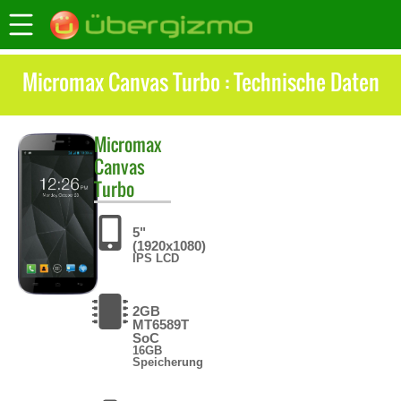
Micromax Canvas Turbo : Technische Daten
Micromax
Canvas
Turbo
5"
(1920x1080)
IPS LCD
2GB
MT6589T
SoC
16GB
Speicherung