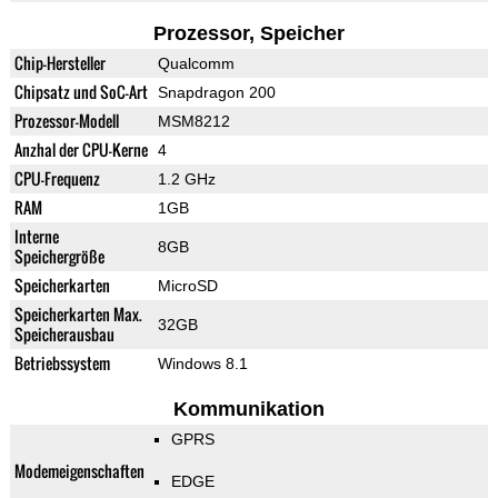
Prozessor, Speicher
Chip-Hersteller
Qualcomm
Chipsatz und SoC-Art
Snapdragon 200
Prozessor-Modell
MSM8212
Anzhal der CPU-Kerne
4
CPU-Frequenz
1.2 GHz
RAM
1GB
Interne
8GB
Speichergröße
Speicherkarten
MicroSD
Speicherkarten Max.
32GB
Speicherausbau
Betriebssystem
Windows 8.1
Kommunikation
GPRS
Modemeigenschaften
EDGE