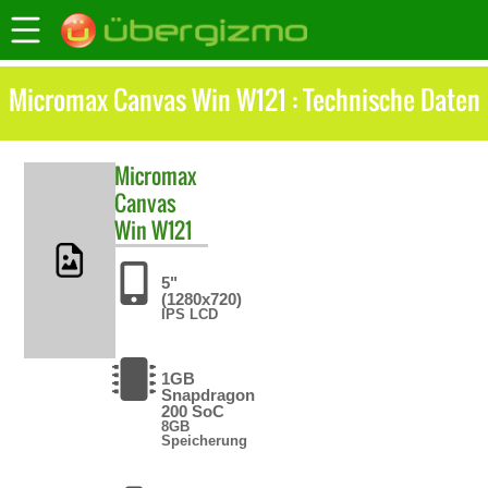
Micromax Canvas Win W121 : Technische Daten
Micromax
Canvas
Win W121
5"
(1280x720)
IPS LCD
1GB
Snapdragon
200 SoC
8GB
Speicherung