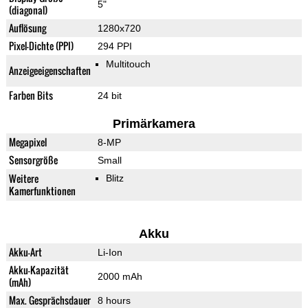
5"
(diagonal)
Auflösung
1280x720
Pixel-Dichte (PPI)
294 PPI
Multitouch
Anzeigeeigenschaften
Farben Bits
24 bit
Primärkamera
Megapixel
8-MP
Sensorgröße
Small
Weitere
Blitz
Kamerfunktionen
Akku
Akku-Art
Li-Ion
Akku-Kapazität
2000 mAh
(mAh)
Max. Gesprächsdauer
8 hours