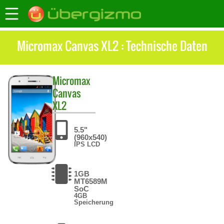
Micromax Canvas XL2 : Technische Daten
Micromax
Canvas
XL2
5.5"
(960x540)
IPS LCD
1GB
MT6589M
SoC
4GB
Speicherung