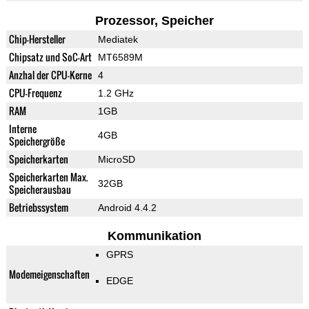
Prozessor, Speicher
Chip-Hersteller
Mediatek
Chipsatz und SoC-Art
MT6589M
Anzhal der CPU-Kerne
4
CPU-Frequenz
1.2 GHz
RAM
1GB
Interne
4GB
Speichergröße
Speicherkarten
MicroSD
Speicherkarten Max.
32GB
Speicherausbau
Betriebssystem
Android 4.4.2
Kommunikation
GPRS
Modemeigenschaften
EDGE