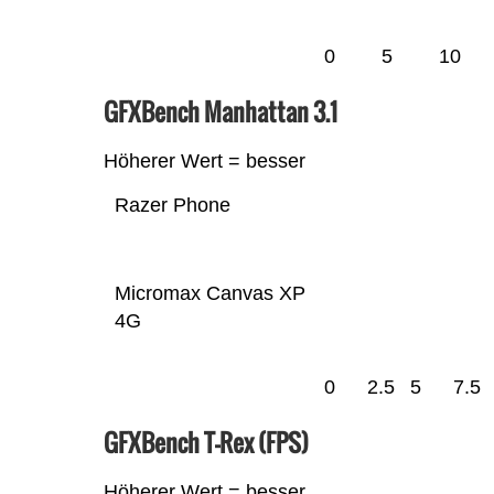
0
5
10
GFXBench Manhattan 3.1
Höherer Wert = besser
Razer Phone
Micromax Canvas XP
4G
0
2.5
5
7.5
GFXBench T-Rex (FPS)
Höherer Wert = besser