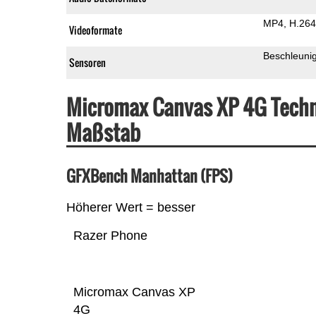
MP4
H.264
Videoformate
Beschleuni
Sensoren
Micromax Canvas XP 4G Techn
Maßstab
GFXBench Manhattan (FPS)
Höherer Wert = besser
Razer Phone
Micromax Canvas XP
4G