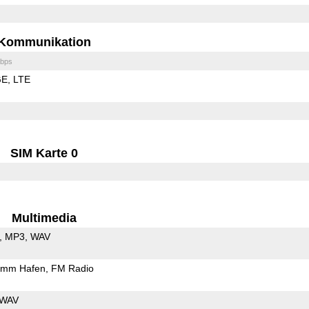
Kommunikation
bps
GE
LTE
SIM Karte 0
Multimedia
MP3
WAV
5mm Hafen
FM Radio
WAV