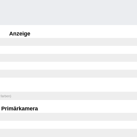
Anzeige
 farben)
Primärkamera