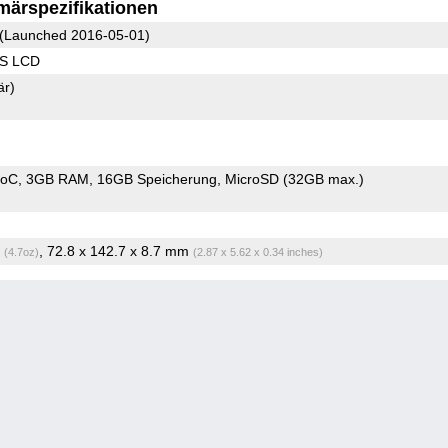
märspezifikationen
(Launched 2016-05-01)
PS LCD
är)
SoC
3GB RAM
16GB Speicherung
MicroSD (32GB max.)
g
, 72.8 x 142.7 x 8.7 mm
(4.7oz)
(2.87 x 5.62 x 0.34 inches)