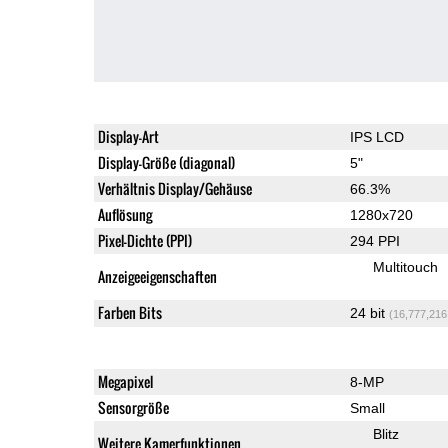
Display-Art
IPS LCD
Display-Größe (diagonal)
5"
Verhältnis Display/Gehäuse
66.3%
Auflösung
1280x720
Pixel-Dichte (PPI)
294 PPI
Multitouch
Anzeigeeigenschaften
Farben Bits
24 bit
(16,777,216
Megapixel
8-MP
Sensorgröße
Small
Blitz
Weitere Kamerfunktionen