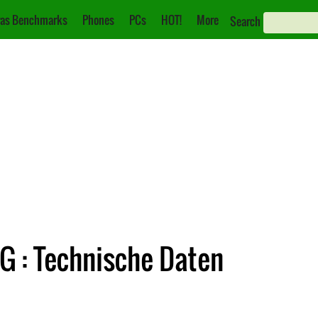
as Benchmarks
Phones
PCs
HOT!
More
Search
 : Technische Daten