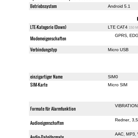
Betriebssystem
Android 5.1
LTE-Kategorie (Down)
LTE CAT4
150 M
GPRS
ED
Modemeigenschaften
Verbindungstyp
Micro USB
einzigartiger Name
SIM0
SIM-Karte
Micro SIM
VIBRATION
Formate für Alarmfunktion
Redner
3,
Audioeigenschaften
AAC
MP3
Audio-Dateiformate