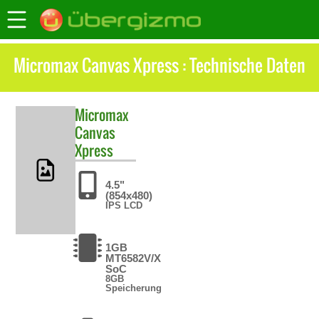
Micromax Canvas Xpress : Technische Daten
Micromax
Canvas
Xpress
4.5"
(854x480)
IPS LCD
1GB
MT6582V/X
SoC
8GB
Speicherung