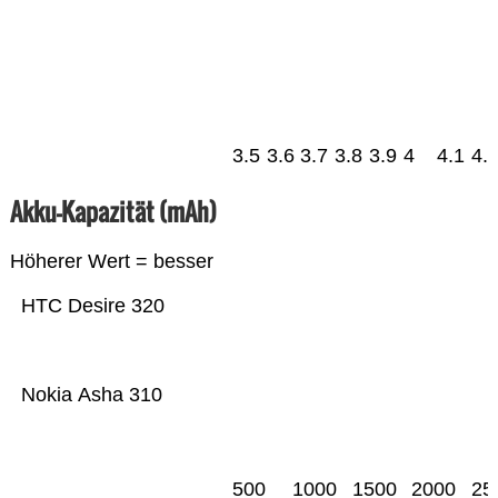
3.5
3.6
3.7
3.8
3.9
4
4.1
4.
Akku-Kapazität (mAh)
Höherer Wert = besser
HTC Desire 320
Nokia Asha 310
500
1000
1500
2000
25