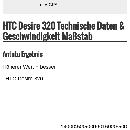
A-GPS
HTC Desire 320 Technische Daten &
Geschwindigkeit Maßstab
Antutu Ergebnis
Höherer Wert = besser
HTC Desire 320
14000
14500
15000
15500
16000
16500
17