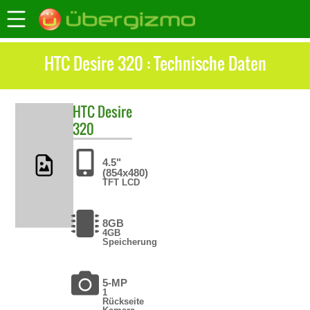
HTC Desire 320 : Technische Daten
HTC
Desire
320
4.5"
(854x480)
TFT LCD
8GB
4GB
Speicherung
5-MP
1
Rückseite