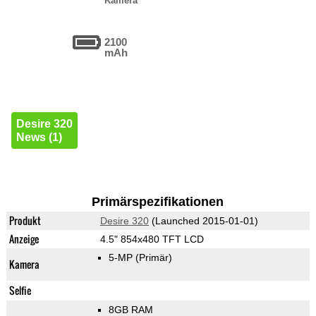
Kamera
2100
mAh
Desire 320
News (1)
Primärspezifikationen
Produkt
Desire 320
(Launched 2015-01-01)
Anzeige
4.5" 854x480 TFT LCD
5-MP
(Primär)
Kamera
Selfie
8GB RAM