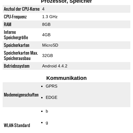
Prozessor, Speicher
Anzhal der CPU-Kerne
4
CPU-Frequenz
1.3 GHz
RAM
8GB
Interne
4GB
Speichergröße
Speicherkarten
MicroSD
Speicherkarten Max.
32GB
Speicherausbau
Betriebssystem
Android 4.4.2
Kommunikation
GPRS
Modemeigenschaften
EDGE
b
g
WLAN-Standard