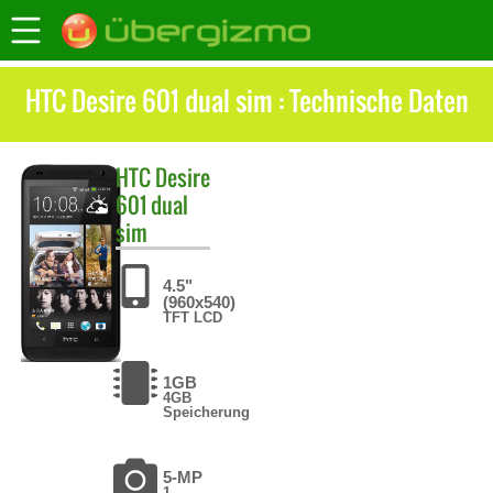
HTC Desire 601 dual sim : Technische Daten
HTC
Desire
601 dual
sim
4.5"
(960x540)
TFT LCD
1GB
4GB
Speicherung
5-MP
1