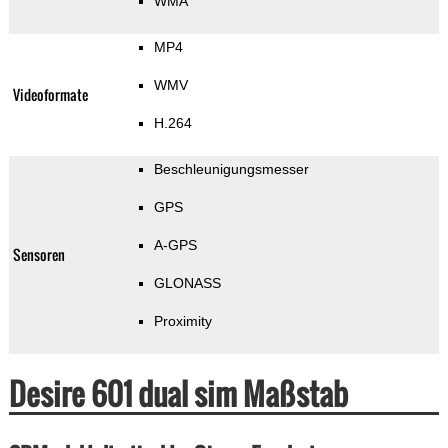
WMA
MP4
WMV
Videoformate
H.264
Beschleunigungsmesser
GPS
A-GPS
Sensoren
GLONASS
Proximity
Desire 601 dual sim Maßstab