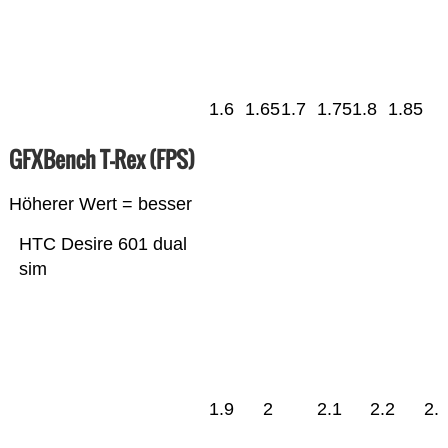
1.6
1.65
1.7
1.75
1.8
1.85
GFXBench T-Rex (FPS)
Höherer Wert = besser
HTC Desire 601 dual
sim
1.9
2
2.1
2.2
2.