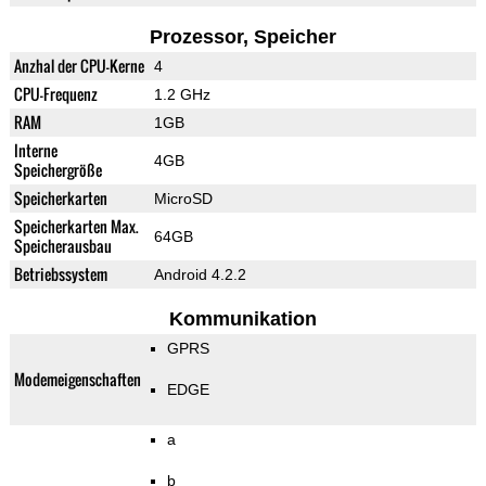
Prozessor, Speicher
Anzhal der CPU-Kerne
4
CPU-Frequenz
1.2 GHz
RAM
1GB
Interne
4GB
Speichergröße
Speicherkarten
MicroSD
Speicherkarten Max.
64GB
Speicherausbau
Betriebssystem
Android 4.2.2
Kommunikation
GPRS
Modemeigenschaften
EDGE
a
b