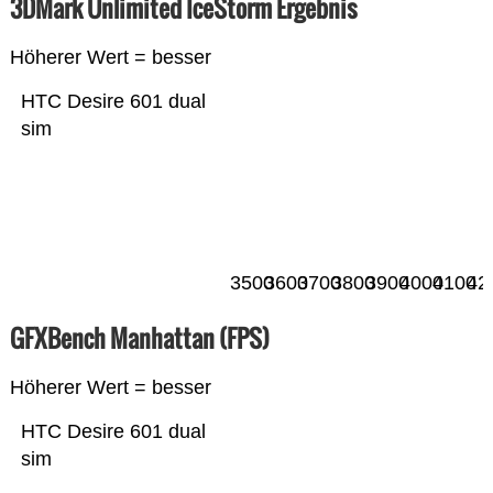
3DMark Unlimited IceStorm Ergebnis
Höherer Wert = besser
HTC Desire 601 dual
sim
3500
3600
3700
3800
3900
4000
4100
42
GFXBench Manhattan (FPS)
Höherer Wert = besser
HTC Desire 601 dual
sim