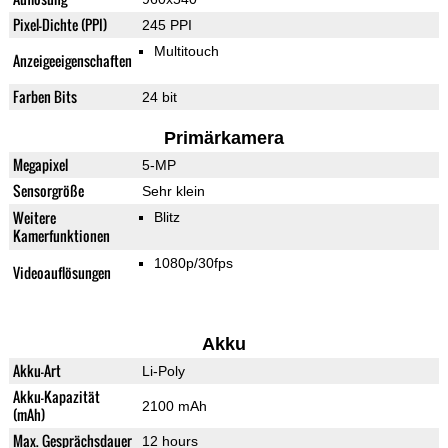
Pixel-Dichte (PPI)
245 PPI
Multitouch
Anzeigeeigenschaften
Farben Bits
24 bit
Primärkamera
Megapixel
5-MP
Sensorgröße
Sehr klein
Weitere
Blitz
Kamerfunktionen
1080p/30fps
Videoauflösungen
Akku
Akku-Art
Li-Poly
Akku-Kapazität
2100 mAh
(mAh)
Max. Gesprächsdauer
12 hours