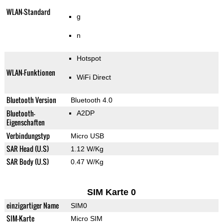
WLAN-Standard
g
n
Hotspot
WLAN-Funktionen
WiFi Direct
Bluetooth Version
Bluetooth 4.0
Bluetooth-
A2DP
Eigenschaften
Verbindungstyp
Micro USB
SAR Head (U.S)
1.12 W/Kg
SAR Body (U.S)
0.47 W/Kg
SIM Karte 0
einzigartiger Name
SIM0
SIM-Karte
Micro SIM