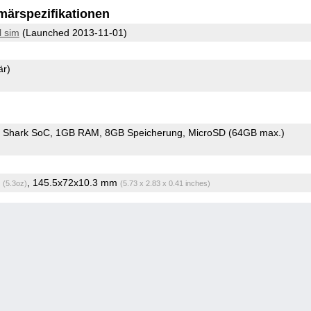
märspezifikationen
l sim
(Launched 2013-11-01)
är)
 Shark SoC
1GB RAM
8GB Speicherung
MicroSD (64GB max.)
g
, 145.5x72x10.3 mm
(5.3oz)
(5.73 x 2.83 x 0.41 inches)