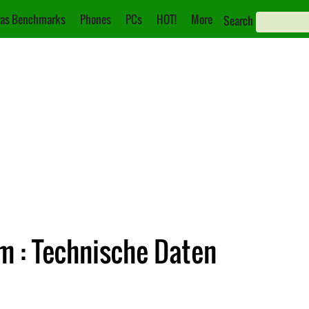
as Benchmarks
Phones
PCs
HOT!
More
Search
m : Technische Daten