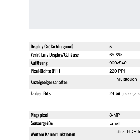
Display-Größe (diagonal)
5"
Verhältnis Display/Gehäuse
65.8%
Auflösung
960x540
Pixel-Dichte (PPI)
220 PPI
Multitouch
Anzeigeeigenschaften
Farben Bits
24 bit
(16,777,216
Megapixel
8-MP
Sensorgröße
Small
Blitz
HDR f
Weitere Kamerfunktionen