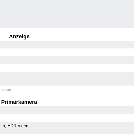
Anzeige
 farben)
Primärkamera
oto
HDR Video