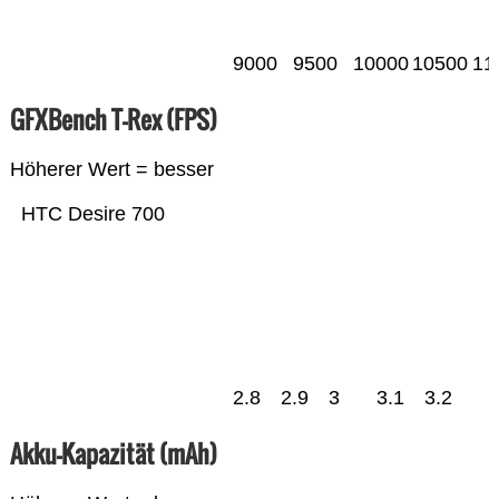
9000
9500
10000
10500
11
GFXBench T-Rex (FPS)
Höherer Wert = besser
HTC Desire 700
2.8
2.9
3
3.1
3.2
Akku-Kapazität (mAh)