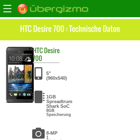
HTC Desire 700 : Technische Daten
HTC
Desire
700
5"
(960x540)
1GB
Spreadtrum
Shark SoC
8GB
Speicherung
8-MP
1