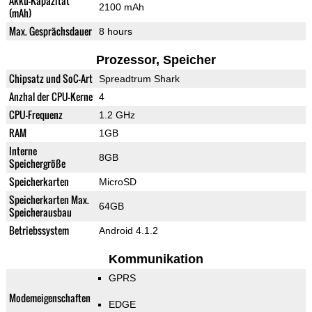
Akku-Kapazität
2100 mAh
(mAh)
Max. Gesprächsdauer
8 hours
Prozessor, Speicher
Chipsatz und SoC-Art
Spreadtrum Shark
Anzhal der CPU-Kerne
4
CPU-Frequenz
1.2 GHz
RAM
1GB
Interne
8GB
Speichergröße
Speicherkarten
MicroSD
Speicherkarten Max.
64GB
Speicherausbau
Betriebssystem
Android 4.1.2
Kommunikation
GPRS
Modemeigenschaften
EDGE