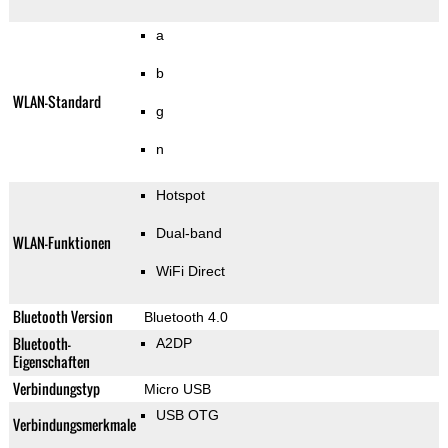
a
b
WLAN-Standard
g
n
Hotspot
Dual-band
WLAN-Funktionen
WiFi Direct
Bluetooth Version
Bluetooth 4.0
Bluetooth-
A2DP
Eigenschaften
Verbindungstyp
Micro USB
USB OTG
Verbindungsmerkmale