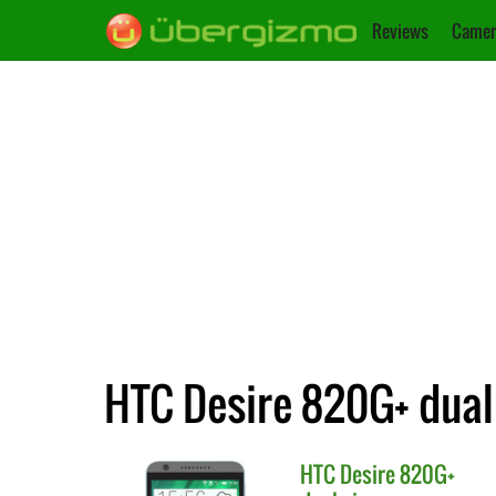
Reviews
Camer
HTC Desire 820G+ dual 
HTC
Desire 820G+