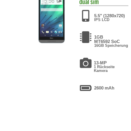
dual sim
5.5" (1280x720)
IPS LCD
1GB
MT6592 SoC
16GB Speicherung
13-MP
1 Rückseite
Kamera
2600 mAh