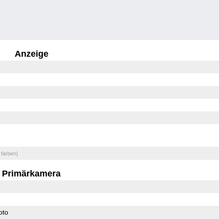
Anzeige
 farben)
Primärkamera
oto