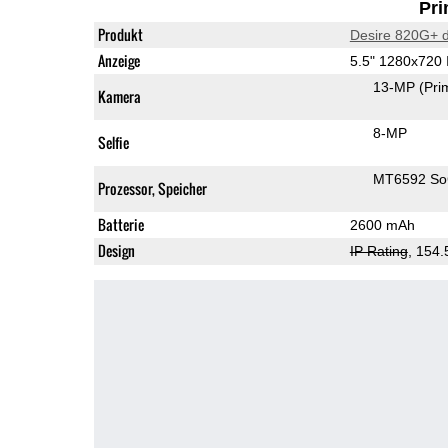
Pri
Produkt
Desire 820G+ d
Anzeige
5.5" 1280x720
13-MP
(Pri
Kamera
8-MP
Selfie
MT6592 S
Prozessor, Speicher
Batterie
2600 mAh
Design
IP Rating
, 154