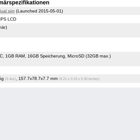
märspezifikationen
ual sim
(Launched 2015-05-01)
 IPS LCD
mär)
oC
1GB RAM
16GB Speicherung
MicroSD (32GB max.)
.5g
, 157.7x78.7x7.7 mm
(5.4oz)
(6.21 x 3.10 x 0.30 inches)