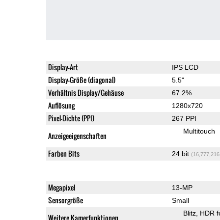
Display-Art
IPS LCD
Display-Größe (diagonal)
5.5"
Verhältnis Display/Gehäuse
67.2%
Auflösung
1280x720
Pixel-Dichte (PPI)
267 PPI
Multitouch
Anzeigeeigenschaften
Farben Bits
24 bit
(16,777,216
Megapixel
13-MP
Sensorgröße
Small
Blitz
HDR f
Weitere Kamerfunktionen