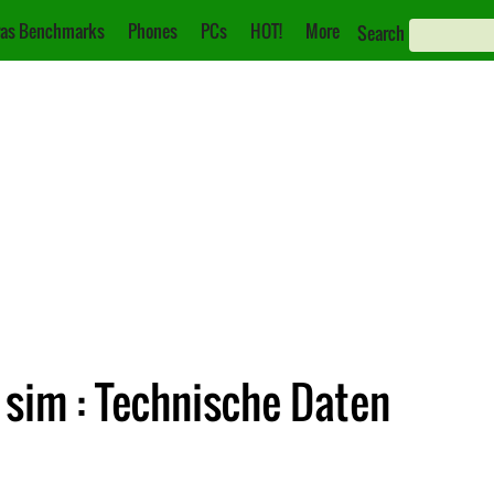
as Benchmarks
Phones
PCs
HOT!
More
Search
sim : Technische Daten