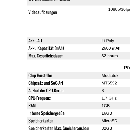
1080p/30fp
Videoauflösungen
Akku-Art
Li-Poly
Akku-Kapazität (mAh)
2600 mAh
Max. Gesprächsdauer
32 hours
Pr
Chip-Hersteller
Mediatek
Chipsatz und SoC-Art
MT6592
Anzhal der CPU-Kerne
8
CPU-Frequenz
1.7 GHz
RAM
1GB
Interne Speichergröße
16GB
Speicherkarten
MicroSD
Speicherkarten Max. Speicherausbau
32GB