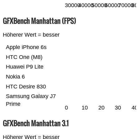
30000
40000
50000
60000
70000
80
GFXBench Manhattan (FPS)
Höherer Wert = besser
Apple iPhone 6s
HTC One (M8)
Huawei P9 Lite
Nokia 6
HTC Desire 830
Samsung Galaxy J7
Prime
0
10
20
30
40
GFXBench Manhattan 3.1
Höherer Wert = besser