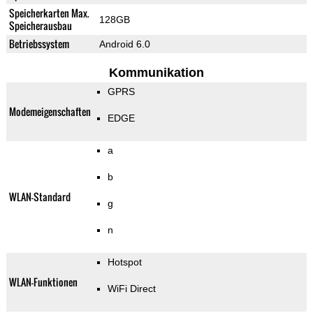
Speicherkarten Max.
128GB
Speicherausbau
Betriebssystem
Android 6.0
Kommunikation
GPRS
Modemeigenschaften
EDGE
a
b
WLAN-Standard
g
n
Hotspot
WLAN-Funktionen
WiFi Direct