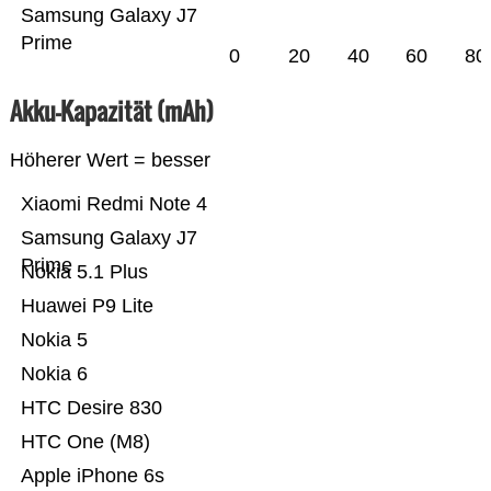
Samsung Galaxy J7
Prime
0
20
40
60
80
Akku-Kapazität (mAh)
Höherer Wert = besser
Xiaomi Redmi Note 4
Samsung Galaxy J7
Prime
Nokia 5.1 Plus
Huawei P9 Lite
Nokia 5
Nokia 6
HTC Desire 830
HTC One (M8)
Apple iPhone 6s