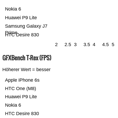
Nokia 6
Huawei P9 Lite
Samsung Galaxy J7
Prime
HTC Desire 830
2
2.5
3
3.5
4
4.5
5
GFXBench T-Rex (FPS)
Höherer Wert = besser
Apple iPhone 6s
HTC One (M8)
Huawei P9 Lite
Nokia 6
HTC Desire 830