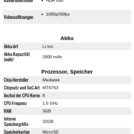
Kamerfunktionen
HDR foto
1080p/30fps
Videoauflösungen
Akku
Akku-Art
Li-Ion
Akku-Kapazität
2800 mAh
(mAh)
Prozessor, Speicher
Chip-Hersteller
Mediatek
Chipsatz und SoC-Art
MT6753
Anzhal der CPU-Kerne
8
CPU-Frequenz
1.5 GHz
RAM
3GB
Interne
32GB
Speichergröße
Speicherkarten
MicroSD