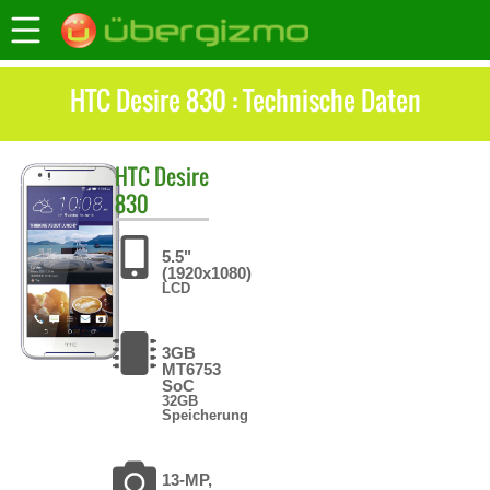
HTC Desire 830 : Technische Daten
HTC
Desire
830
5.5"
(1920x1080)
LCD
3GB
MT6753
SoC
32GB
Speicherung
13-MP,