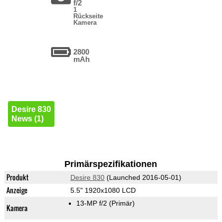
f/2
1
Rückseite
Kamera
2800
mAh
Desire 830
News (1)
Primärspezifikationen
Produkt
Desire 830
(Launched 2016-05-01)
Anzeige
5.5" 1920x1080 LCD
13-MP f/2
(Primär)
Kamera