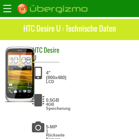
HTC Desire U : Technische Daten
HTC
Desire
U
4"
(800x480)
LCD
0.5GB
4GB
Speicherung
5-MP
1
Rückseite