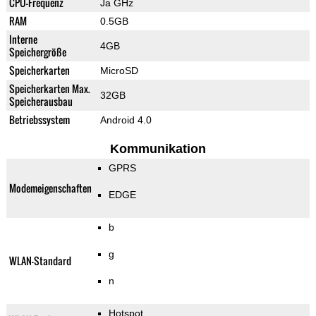
CPU-Frequenz
Ja GHz
RAM
0.5GB
Interne
4GB
Speichergröße
Speicherkarten
MicroSD
Speicherkarten Max.
32GB
Speicherausbau
Betriebssystem
Android 4.0
Kommunikation
GPRS
Modemeigenschaften
EDGE
b
g
WLAN-Standard
n
Hotspot