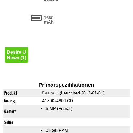
Kamera
1650
mAh
Desire U
News (1)
Primärspezifikationen
Produkt
Desire U
(Launched 2013-01-01)
Anzeige
4" 800x480 LCD
5-MP
(Primär)
Kamera
Selfie
0.5GB RAM