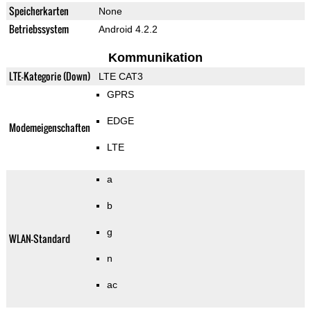
Speicherkarten
None
Betriebssystem
Android 4.2.2
Kommunikation
LTE-Kategorie (Down)
LTE CAT3
GPRS
EDGE
Modemeigenschaften
LTE
a
b
g
WLAN-Standard
n
ac