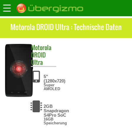
Motorola DROID Ultra : Technische Daten
Motorola
DROID
Ultra
5"
(1280x720)
Super
AMOLED
2GB
Snapdragon
S4Pro SoC
16GB
Speicherung