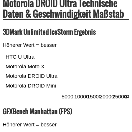
Motorola DROID Ultra Technische
Daten & Geschwindigkeit Maßstab
3DMark Unlimited IceStorm Ergebnis
Höherer Wert = besser
HTC U Ultra
Motorola Moto X
Motorola DROID Ultra
Motorola DROID Mini
5000
10000
15000
20000
25000
30
GFXBench Manhattan (FPS)
Höherer Wert = besser