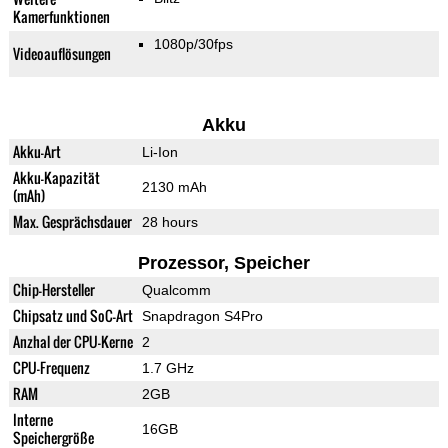
Kamerfunktionen
1080p/30fps
Videoauflösungen
Akku
Akku-Art
Li-Ion
Akku-Kapazität
2130 mAh
(mAh)
Max. Gesprächsdauer
28 hours
Prozessor, Speicher
Chip-Hersteller
Qualcomm
Chipsatz und SoC-Art
Snapdragon S4Pro
Anzhal der CPU-Kerne
2
CPU-Frequenz
1.7 GHz
RAM
2GB
Interne
16GB
Speichergröße