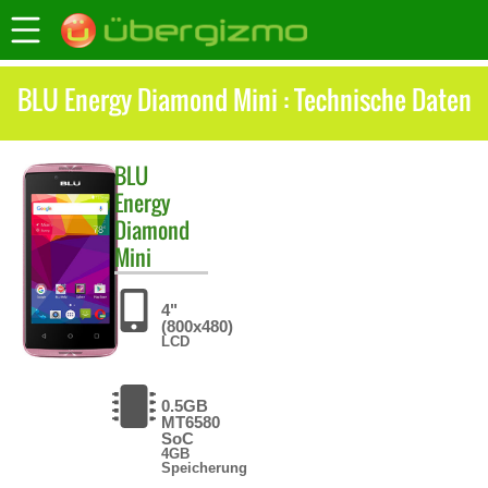
BLU Energy Diamond Mini : Technische Daten
BLU
Energy
Diamond
Mini
4"
(800x480)
LCD
0.5GB
MT6580
SoC
4GB
Speicherung