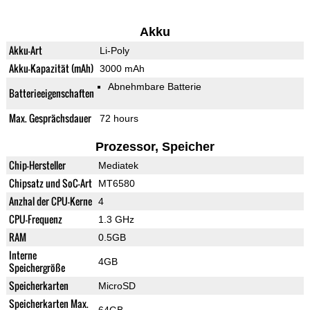
Akku
Akku-Art
Li-Poly
Akku-Kapazität (mAh)
3000 mAh
Abnehmbare Batterie
Batterieeigenschaften
Max. Gesprächsdauer
72 hours
Prozessor, Speicher
Chip-Hersteller
Mediatek
Chipsatz und SoC-Art
MT6580
Anzhal der CPU-Kerne
4
CPU-Frequenz
1.3 GHz
RAM
0.5GB
Interne
4GB
Speichergröße
Speicherkarten
MicroSD
Speicherkarten Max.