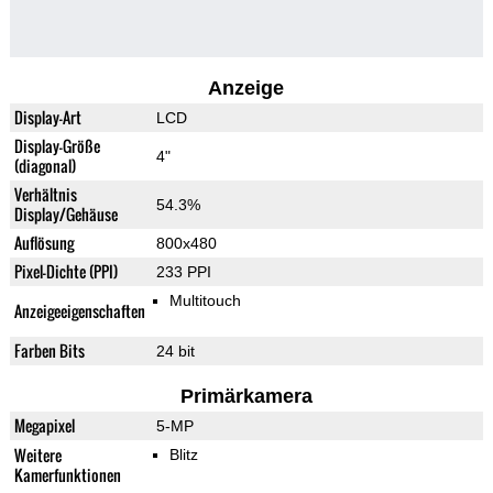
Anzeige
Display-Art
LCD
Display-Größe
4"
(diagonal)
Verhältnis
54.3%
Display/Gehäuse
Auflösung
800x480
Pixel-Dichte (PPI)
233 PPI
Multitouch
Anzeigeeigenschaften
Farben Bits
24 bit
Primärkamera
Megapixel
5-MP
Weitere
Blitz
Kamerfunktionen