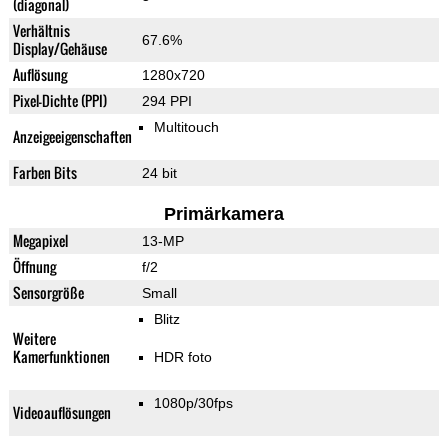
(diagonal)
Verhältnis
67.6%
Display/Gehäuse
Auflösung
1280x720
Pixel-Dichte (PPI)
294 PPI
Multitouch
Anzeigeeigenschaften
Farben Bits
24 bit
Primärkamera
Megapixel
13-MP
Öffnung
f/2
Sensorgröße
Small
Blitz
Weitere
Kamerfunktionen
HDR foto
1080p/30fps
Videoauflösungen