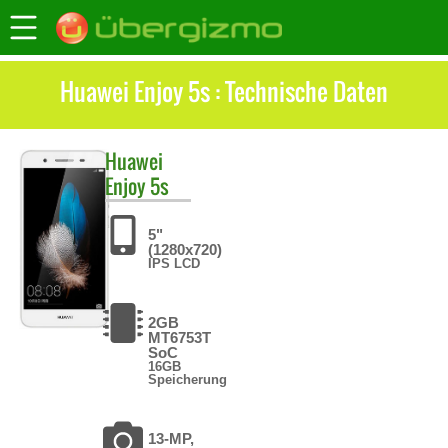
Huawei Enjoy 5s : Technische Daten
Huawei
Enjoy 5s
5"
(1280x720)
IPS LCD
2GB
MT6753T
SoC
16GB
Speicherung
13-MP,