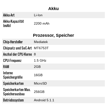
Akku
Akku-Art
Li-Ion
Akku-Kapazität
2200 mAh
(mAh)
Prozessor, Speicher
Chip-Hersteller
Mediatek
Chipsatz und SoC-Art
MT6753T
Anzhal der CPU-Kerne
8
CPU-Frequenz
1.5 GHz
RAM
2GB
Interne
16GB
Speichergröße
Speicherkarten
MicroSD
Speicherkarten Max.
256GB
Speicherausbau
Betriebssystem
Android 5.1.1