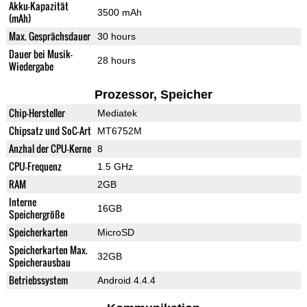
Akku-Kapazität
3500 mAh
(mAh)
Max. Gesprächsdauer
30 hours
Dauer bei Musik-
28 hours
Wiedergabe
Prozessor, Speicher
Chip-Hersteller
Mediatek
Chipsatz und SoC-Art
MT6752M
Anzhal der CPU-Kerne
8
CPU-Frequenz
1.5 GHz
RAM
2GB
Interne
16GB
Speichergröße
Speicherkarten
MicroSD
Speicherkarten Max.
32GB
Speicherausbau
Betriebssystem
Android 4.4.4