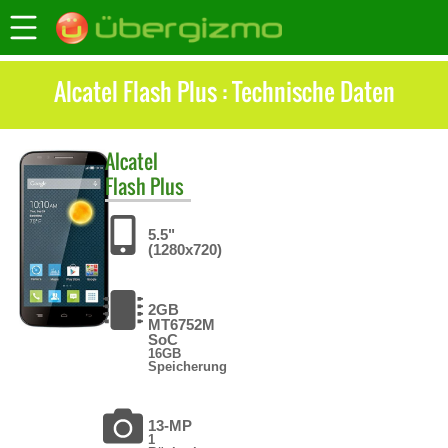
Alcatel Flash Plus : Technische Daten
Alcatel
Flash Plus
5.5"
(1280x720)
2GB
MT6752M
SoC
16GB
Speicherung
13-MP
1